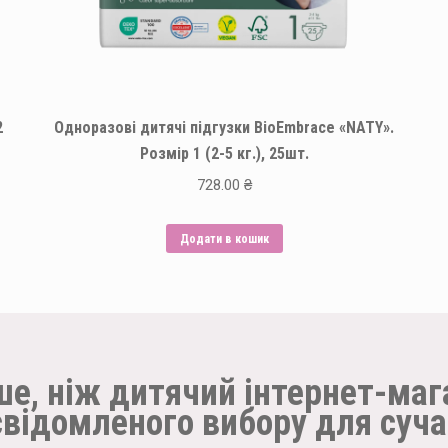
2
Одноразові дитячі підгузки BioEmbrace «NATY».
Розмір 1 (2-5 кг.), 25шт.
728.00
₴
Додати в кошик
ше, ніж дитячий інтернет-маг
свідомленого вибору для суча