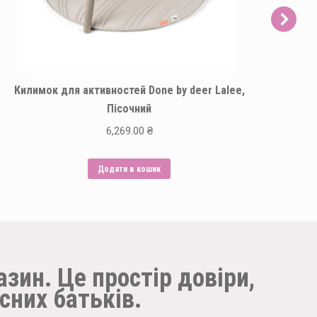
Килимок для активностей Done by deer Lalee,
Пісочний
6,269.00
₴
Додати в кошик
азин. Це простір довіри,
сних батьків.