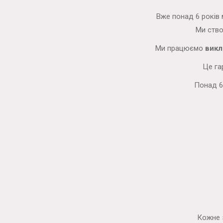
Вже понад 6 років 
Ми ство
Ми працюємо
викл
Це га
Понад 6
Кожне 