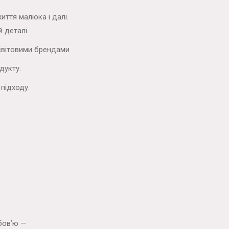
иття малюка і далі.
 деталі.
світовими брендами
дукту.
підходу.
бов’ю —