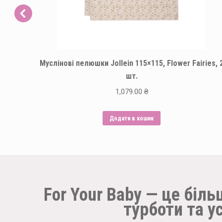
Муслінові пелюшки Jollein 115×115, Flower Fairies, 
шт.
1,079.00
₴
Додати в кошик
For Your Baby — це біль
турботи та у