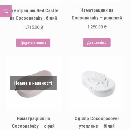
Наматрацник на
Наматрацник Red Castle
Сocoonababy — рожевий
на Cocoonababy , білий
1,250.00
₴
1,715.00
₴
Детальніше
Додати в кошик
Немає в наявності
Наматрацник на
Одіяло Cocoonacover
Сocoonababy — сірий
утеплене — білий