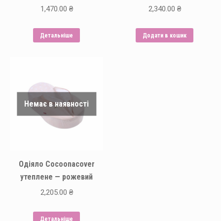
1,470.00
₴
2,340.00
₴
Детальніше
Додати в кошик
Немає в наявності
Одіяло Cocoonacover
утеплене — рожевий
2,205.00
₴
Детальніше