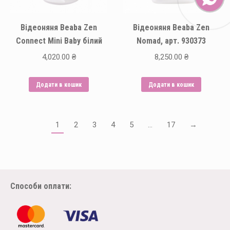
Відеоняня Beaba Zen
Відеоняня Beaba Zen
Connect Mini Baby білий
Nomad, арт. 930373
4,020.00
₴
8,250.00
₴
Додати в кошик
Додати в кошик
1
2
3
4
5
…
17
→
Способи оплати: