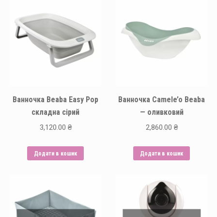
Ванночка Beaba Easy Pop
Ванночка Camele’o Beaba
складна сірий
— оливковий
3,120.00
₴
2,860.00
₴
Додати в кошик
Додати в кошик