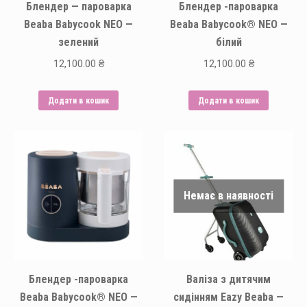
Блендер — пароварка
Блендер -пароварка
Beaba Babycook NEO —
Beaba Babycook® NEO —
зелений
білий
12,100.00
₴
12,100.00
₴
Додати в кошик
Додати в кошик
Немає в наявності
Блендер -пароварка
Валіза з дитячим
Beaba Babycook® NEO —
сидінням Eazy Beaba —