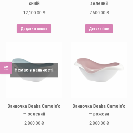
синій
зелений
12,100.00
₴
7,600.00
₴
Додати в кошик
Детальніше
Немає в наявності
Ванночка Beaba Camele’o
Ванночка Beaba Camele’o
— зелений
— рожева
2,860.00
₴
2,860.00
₴