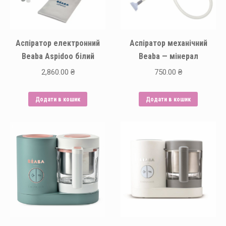
Аспіратор електронний
Аспіратор механічний
Beaba Aspidoo білий
Beaba — мінерал
2,860.00
₴
750.00
₴
Додати в кошик
Додати в кошик