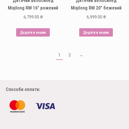
Дитячий велосипед
Дитячий велосипед
Miqilong RM 16″ рожевий
Miqilong RM 20″ бежевий
6,799.00
₴
6,999.00
₴
Додати в кошик
Додати в кошик
1
2
→
Способи оплати: