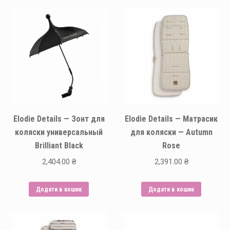
Elodie Details — Зонт для
Elodie Details — Матрасик
коляски универсальный
для коляски — Autumn
Brilliant Black
Rose
2,404.00
₴
2,391.00
₴
Додати в кошик
Додати в кошик