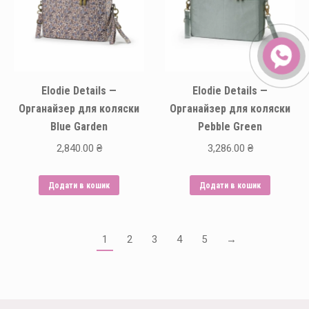
Elodie Details —
Elodie Details —
Органайзер для коляски
Органайзер для коляски
Blue Garden
Pebble Green
2,840.00
₴
3,286.00
₴
Додати в кошик
Додати в кошик
1
2
3
4
5
→