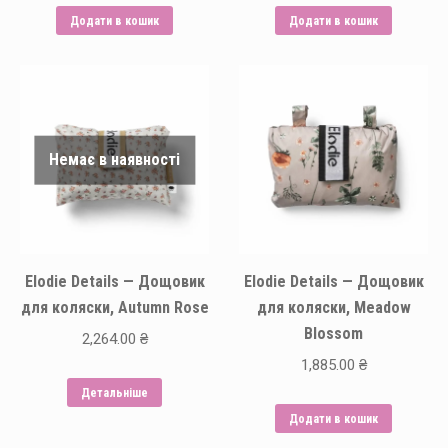
Додати в кошик
Додати в кошик
Немає в наявності
Elodie Details — Дощовик
Elodie Details — Дощовик
для коляски, Autumn Rose
для коляски, Meadow
Blossom
2,264.00
₴
1,885.00
₴
Детальніше
Додати в кошик