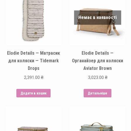
Немає в наявності
Elodie Details — Матрасик
Elodie Details —
для коляски — Tidemark
Органайзер для коляски
Drops
Aviator Brown
2,391.00
₴
3,023.00
₴
Додати в кошик
Детальніше