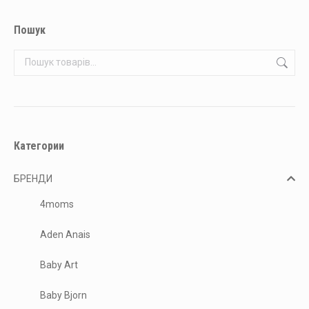
вибрати
має
12,390.00 ₴
на
кілька
Пошук
сторінці
варіантів.
товару
Параметри
можна
вибрати
на
сторінці
Категории
товару
БРЕНДИ
4moms
Aden Anais
Baby Art
Baby Bjorn