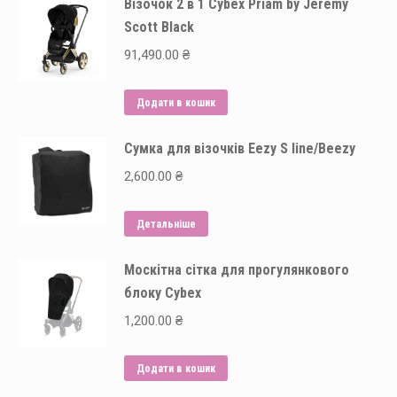
Візочок 2 в 1 Cybex Priam by Jeremy
Scott Black
91,490.00
₴
Додати в кошик
Сумка для візочків Eezy S line/Beezy
2,600.00
₴
Детальніше
Москітна сітка для прогулянкового
блоку Cybex
1,200.00
₴
Додати в кошик