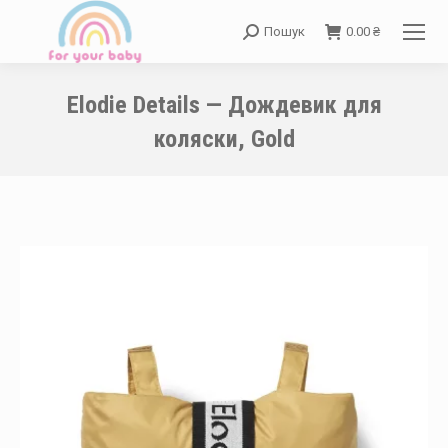
Пошук
0.00
₴
Search:
Elodie Details — Дождевик для
коляски, Gold
You are here: