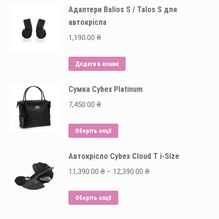
Адаптери Balios S / Talos S для
автокрісла
1,190.00
₴
Додати в кошик
Сумка Cybex Platinum
7,450.00
₴
Цей
Оберіть опції
товар
Автокрісло Cybex Cloud T i-Size
має
кілька
Price
11,390.00
₴
–
12,390.00
₴
варіантів.
range:
Параметри
Цей
11,390.00 ₴
Оберіть опції
можна
товар
through