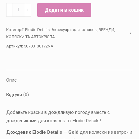
Elodie
Додати в кошик
﹣
﹢
Details
-
Категорії:
Elodie Details
,
Аксесуари для колясок
,
БРЕНДИ
,
Дождевик
КОЛЯСКИ ТА АВТОКРІСЛА
для
Артикул:
50700130172NA
коляски,
Gold
кількість
Опис
Відгуки (0)
Добавьте краски в дождливую погоду вместе с
дождевиками для колясок от Elodie Details!
Дождевик Elodie Details
—
Gold
для коляски из ветро- и