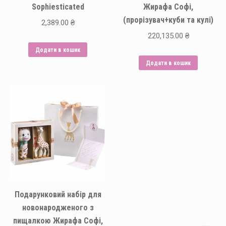
Sophiesticated
Жирафа Софі,
(прорізувач+куби та кулі)
2,389.00
₴
220,135.00
₴
Додати в кошик
Додати в кошик
Подарунковий набір для
новонародженого з
пищалкою Жирафа Софі,