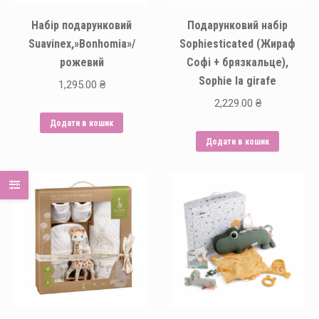
Набір подарунковий
Подарунковий набір
Suavinex,»Bonhomia»/
Sophiesticated (Жираф
рожевий
Софі + брязкальце),
Sophie la girafe
1,295.00
₴
2,229.00
₴
Додати в кошик
Додати в кошик