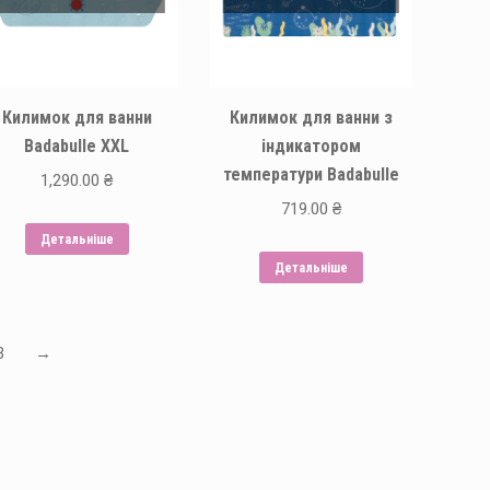
Килимок для ванни
Килимок для ванни з
Badabulle XXL
індикатором
температури Badabulle
1,290.00
₴
719.00
₴
Детальніше
Детальніше
3
→