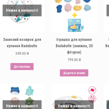
Немає в наявності
Захисний козирок для
Іграшка для купання
купання Badabulle
Badabulle (книжка, 20
Ba
фігурок)
349.00
₴
799.00
₴
Детальніше
Додати в кошик
Немає в наявності
Немає в наявності