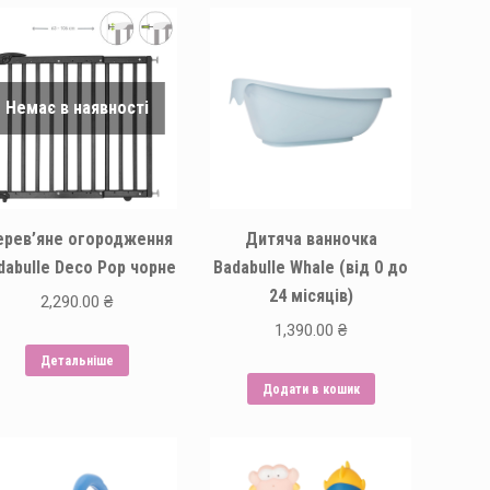
Немає в наявності
рев’яне огородження
Дитяча ванночка
dabulle Deco Pop чорне
Badabulle Whale (від 0 до
24 місяців)
2,290.00
₴
1,390.00
₴
Детальніше
Додати в кошик