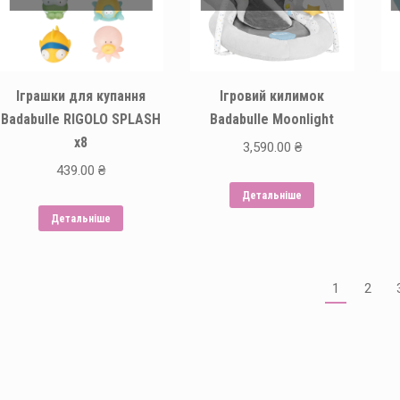
Іграшки для купання
Ігровий килимок
Badabulle RIGOLO SPLASH
Badabulle Moonlight
x8
3,590.00
₴
439.00
₴
Детальніше
Детальніше
1
2