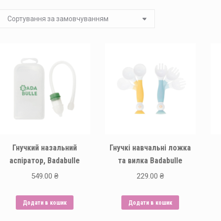
Гнучкий назальний
Гнучкі навчальні ложка
аспіратор, Badabulle
та вилка Badabulle
549.00
₴
229.00
₴
Додати в кошик
Додати в кошик