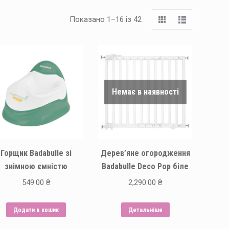
Показано 1–16 із 42
Немає в наявності
Горщик Badabulle зі
Дерев’яне огородження
знімною ємністю
Badabulle Deco Pop біле
549.00
₴
2,290.00
₴
Додати в кошик
Детальніше