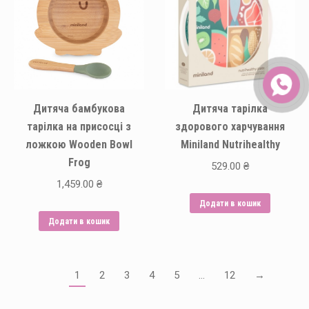
Дитяча бамбукова
Дитяча тарілка
тарілка на присосці з
здорового харчування
ложкою Wooden Bowl
Miniland Nutrihealthy
Frog
529.00
₴
1,459.00
₴
Додати в кошик
Додати в кошик
1
2
3
4
5
…
12
→