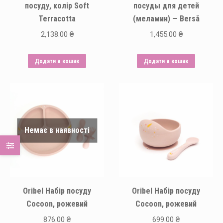
посуду, колір Soft
посуды для детей
Terracotta
(меламин) — Berså
2,138.00
₴
1,455.00
₴
Додати в кошик
Додати в кошик
Немає в наявності
Oribel Набір посуду
Oribel Набір посуду
Cocoon, рожевий
Cocoon, рожевий
876.00
₴
699.00
₴