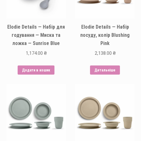
Elodie Details — Набір для
Elodie Details — Набір
годування — Миска та
посуду, колір Blushing
ложка — Sunrise Blue
Pink
1,174.00
₴
2,138.00
₴
Додати в кошик
Детальніше