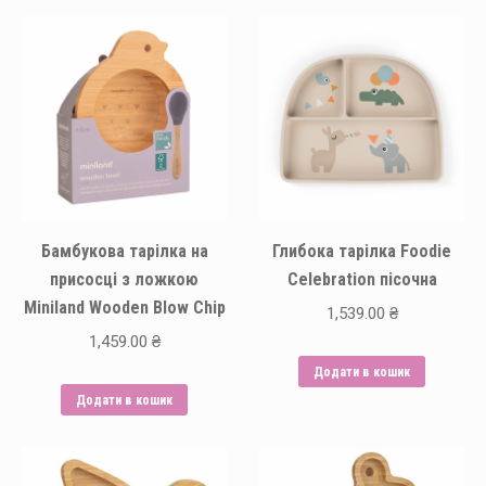
Бамбукова тарілка на
Глибока тарілка Foodie
присосці з ложкою
Celebration пісочна
Miniland Wooden Blow Chip
1,539.00
₴
1,459.00
₴
Додати в кошик
Додати в кошик