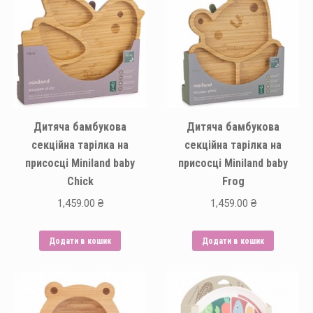
Дитяча бамбукова
Дитяча бамбукова
секційна тарілка на
секційна тарілка на
присосці Miniland baby
присосці Miniland baby
Chick
Frog
1,459.00
₴
1,459.00
₴
Додати в кошик
Додати в кошик