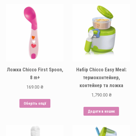
Ложка Chicco First Spoon,
Набір Chicco Easy Meal:
8 m+
термоконтейнер,
контейнер та ложка
169.00
₴
1,790.00
₴
Цей
Оберіть опції
товар
Додати в кошик
має
кілька
варіантів.