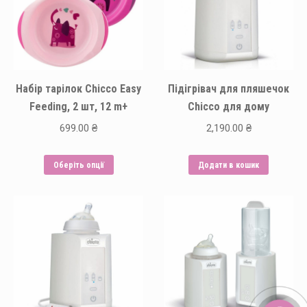
Набір тарілок Chicco Easy
Підігрівач для пляшечок
Feeding, 2 шт, 12 m+
Chicco для дому
699.00
₴
2,190.00
₴
Цей
Оберіть опції
Додати в кошик
товар
має
кілька
варіантів.
Параметри
можна
вибрати