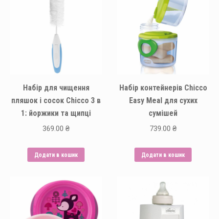
Параметри
можна
вибрати
на
сторінці
товару
Набір для чищення
Набір контейнерів Chicco
пляшок і сосок Chicco 3 в
Easy Meal для сухих
1: йоржики та щипці
сумішей
369.00
₴
739.00
₴
Додати в кошик
Додати в кошик