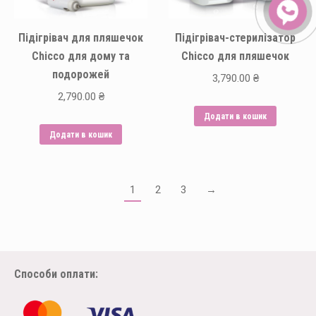
на
сторінці
Підігрівач для пляшечок
Підігрівач-стерилізатор
товару
Chicco для дому та
Chicco для пляшечок
подорожей
3,790.00
₴
2,790.00
₴
Додати в кошик
Додати в кошик
1
2
3
→
Способи оплати: