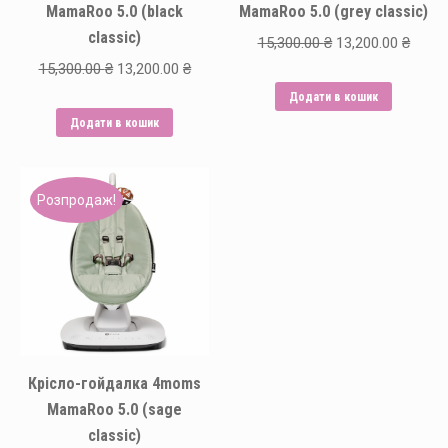
MamaRoo 5.0 (black
MamaRoo 5.0 (grey classic)
classic)
Оригінальна
Пото
15,300.00
₴
13,200.00
₴
Оригінальна
Поточна
15,300.00
₴
13,200.00
₴
ціна:
ціна:
ціна:
ціна:
15,300.00 ₴.
13,200
Додати в кошик
15,300.00 ₴.
13,200.00 ₴.
Додати в кошик
Розпродаж!
Крісло-гойдалка 4moms
MamaRoo 5.0 (sage
classic)