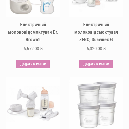
Електричний
Електричний
молоковідсмоктувач Dr.
молоковідсмоктувач
Brown’s
ZERO, Suavinex G
6,672.00
₴
6,320.00
₴
Додати в кошик
Додати в кошик