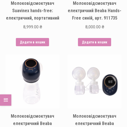
Молоковідсмоктувач
Молоковідсмоктувач
Suavinex hands-free:
електричний Beaba Hands-
електричний, портативний
Free синій, арт. 911735
8,999.00
₴
8,000.00
₴
Додати в кошик
Додати в кошик
Молоковідсмоктувач
Молоковідсмоктувач
електричний Beaba
електричний Beaba