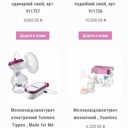
одинарний синій, арт.
подвійний синій, арт.
911737
911736
4,000.00
₴
10,000.00
₴
Додати в кошик
Додати в кошик
Молоковідсмоктувач
Молоковідсмоктувач
електричний Tommee
механічний , Suavinex
Tippee , Made for Me
6,320.00
₴