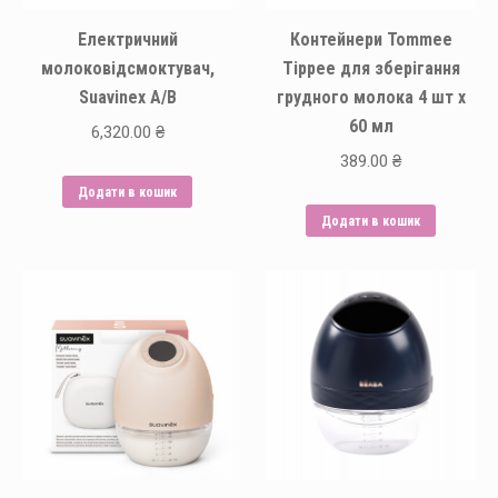
Електричний
Контейнери Tommee
молоковідсмоктувач,
Tippee для зберігання
Suavinex A/B
грудного молока 4 шт х
60 мл
6,320.00
₴
389.00
₴
Додати в кошик
Додати в кошик