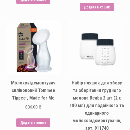
Додати в кошик
Молоковідсмоктувач
Набір пляшок для збору
силіконовий Tommee
та зберігання грудного
Tippee , Made for Me
молока Beaba 2 шт (2 х
180 мл) для подвійного та
836.00
₴
одинарного
молоковідсмоктувачів,
Додати в кошик
арт. 911740