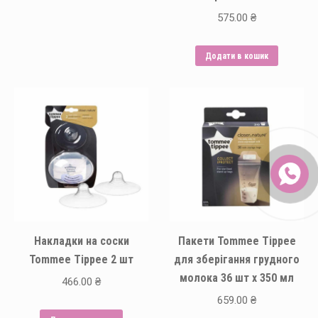
575.00
₴
Додати в кошик
Накладки на соски
Пакети Tommee Tippee
Tommee Tippee 2 шт
для зберігання грудного
молока 36 шт х 350 мл
466.00
₴
659.00
₴