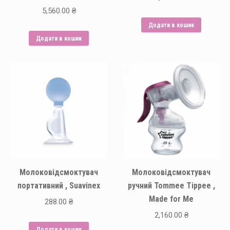
5,560.00
₴
Додати в кошик
Додати в кошик
Молоковідсмоктувач
Молоковідсмоктувач
портативний , Suavinex
ручний Tommee Tippee ,
Made for Me
288.00
₴
2,160.00
₴
Додати в кошик