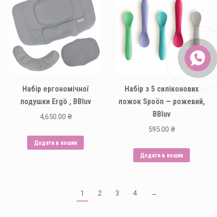
Набір ергономічної
Набір з 5 силіконових
подушки Ergö , BBluv
ложок Spoön — рожевий,
BBluv
4,650.00
₴
595.00
₴
Додати в кошик
Додати в кошик
1
2
3
4
→