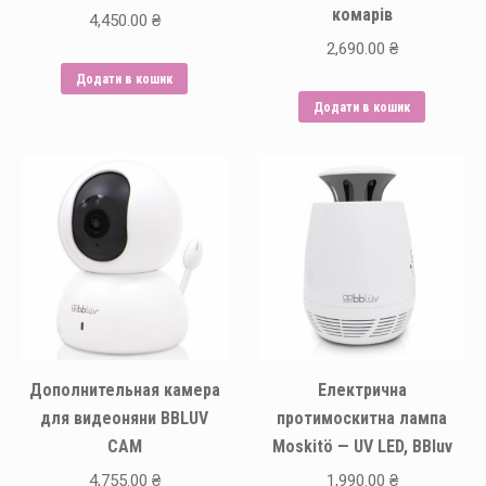
комарів
4,450.00
₴
2,690.00
₴
Додати в кошик
Додати в кошик
Дополнительная камера
Електрична
для видеоняни BBLUV
протимоскитна лампа
CAM
Moskitö — UV LED, BBluv
4,755.00
₴
1,990.00
₴