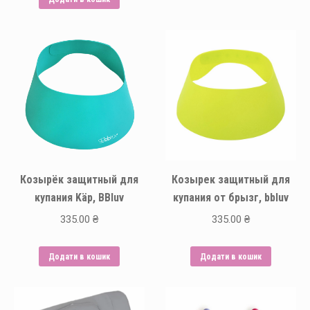
Козырёк защитный для
Козырек защитный для
купания Käp, BBluv
купания от брызг, bbluv
335.00
₴
335.00
₴
Додати в кошик
Додати в кошик