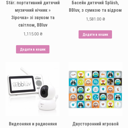
Stär: портативний дитячий
Басейн дитячий Spläsh,
музичний нічник »
BBluv, з сумкою та відром
Зірочка» зі звуком та
1,581.00
₴
світлом, BBluv
1,115.00
₴
Додати в кошик
Додати в кошик
Видеоняня и радионяня
Двусторонний игровой