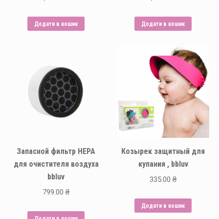
Додати в кошик
Додати в кошик
Запасной фильтр HEPA
Козырек защитный для
для очистителя воздуха
купания , bbluv
bbluv
335.00
₴
799.00
₴
Додати в кошик
Додати в кошик