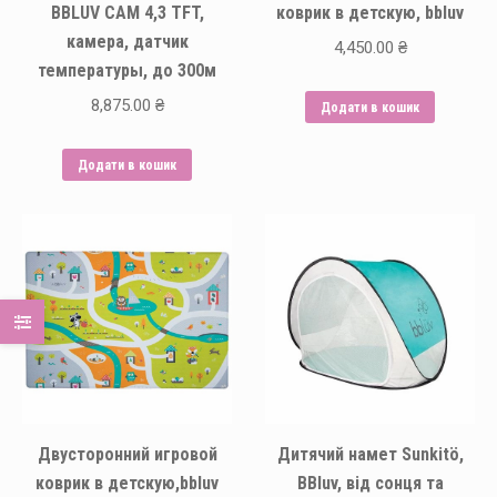
BBLUV CAM 4,3 TFT,
коврик в детскую, bbluv
камера, датчик
4,450.00
₴
температуры, до 300м
8,875.00
₴
Додати в кошик
Додати в кошик
Двусторонний игровой
Дитячий намет Sunkitö,
коврик в детскую,bbluv
BBluv, від сонця та