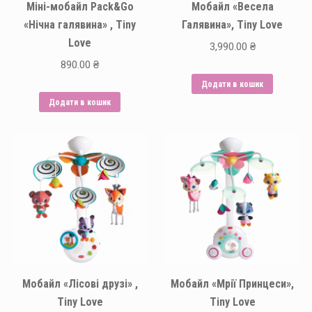
Міні-мобайл Pack&Go
Мобайл «Весела
«Нічна галявина» , Tiny
Галявина», Tiny Love
Love
3,990.00
₴
890.00
₴
Додати в кошик
Додати в кошик
Мобайл «Лісові друзі» ,
Мобайл «Мрії Принцеси»,
Tiny Love
Tiny Love