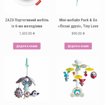
ZAZU Портативний мобіль
Міні-мобайл Pack & Go
із 6-ма мелодіями
«Лісові друзі», Tiny Love
1,503.00
₴
890.00
₴
Додати в кошик
Додати в кошик