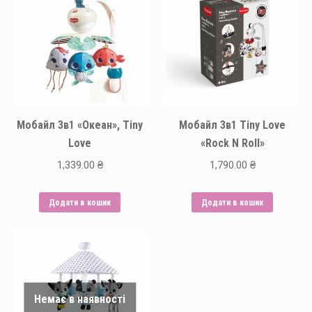
Мобайл 3в1 «Океан», Tiny
Мобайл 3в1 Tiny Love
Love
«Rock N Roll»
1,339.00
₴
1,790.00
₴
Додати в кошик
Додати в кошик
Немає в наявності