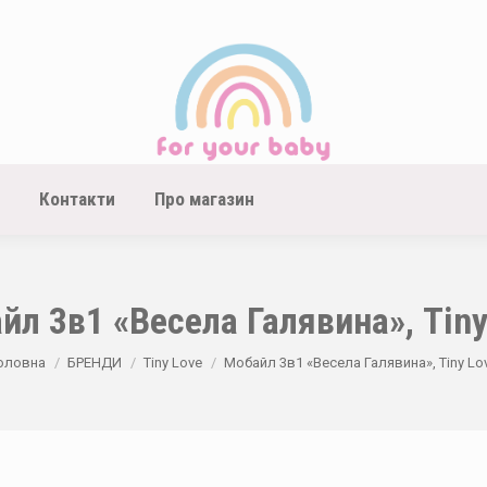
Контакти
Про магазин
йл 3в1 «Весела Галявина», Tiny
ou are here:
оловна
БРЕНДИ
Tiny Love
Мобайл 3в1 «Весела Галявина», Tiny Lo