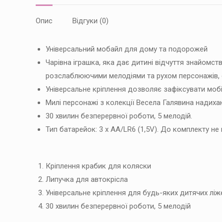
Опис
Відгуки (0)
Універсальний мобайл для дому та подорожей
Чарівна іграшка, яка дає дитині відчуття знайомс
розслаблюючими мелодіями та рухом персонажів, 
Універсальне кріплення дозволяє зафіксувати мобіль
Милі персонажі з колекції Весела Галявина надиха
30 хвилин безперервної роботи, 5 мелодій.
Тип батарейок: 3 х АА/LR6 (1,5V). До комплекту не
Кріплення крабик для коляски
Липучка для автокрісла
Універсальне кріплення для будь-яких дитячих ліже
30 хвилин безперервної роботи, 5 мелодій