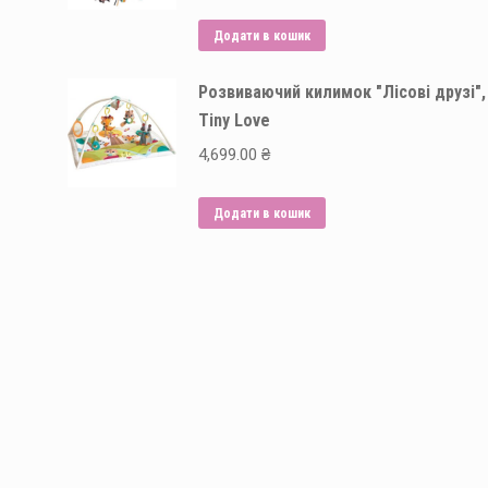
Додати в кошик
Розвиваючий килимок "Лісові друзі",
Tiny Love
4,699.00
₴
Додати в кошик