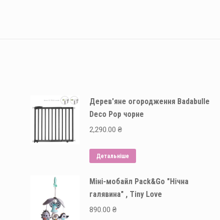
Дерев'яне огородження Badabulle
Deco Pop чорне
2,290.00
₴
Детальніше
Міні-мобайл Pack&Go "Нічна
галявина" , Tiny Love
890.00
₴