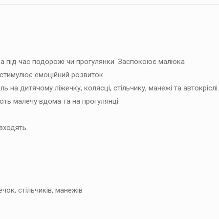
тва під час подорожі чи прогулянки. Заспокоює малюка
стимулює емоційний розвиток.
 на дитячому ліжечку, колясці, стільчику, манежі та автокріслі.
ють малечу вдома та на прогулянці.
 входять.
чок, стільчиків, манежів