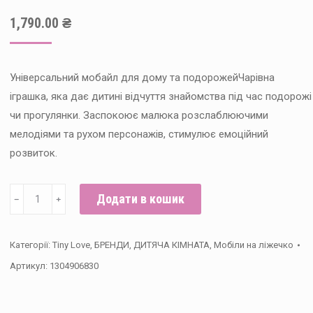
1,790.00
₴
Універсальний мобайл для дому та подорожейЧарівна
іграшка, яка дає дитині відчуття знайомства під час подорожі
чи прогулянки. Заспокоює малюка розслаблюючими
мелодіями та рухом персонажів, стимулює емоційний
розвиток.
Мобайл
Додати в кошик
﹣
﹢
3в1
"Весела
Категорії:
Tiny Love
,
БРЕНДИ
,
ДИТЯЧА КІМНАТА
,
Мобіли на ліжечко
Галявина",
Артикул:
1304906830
Tiny
Love
кількість