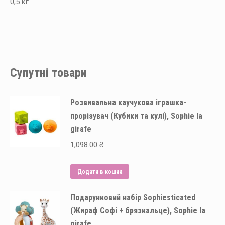
0,5 кг
Супутні товари
Розвивальна каучукова іграшка-
прорізувач (Кубики та кулі), Sophie la
girafe
1,098.00
₴
Додати в кошик
Подарунковий набір Sophiesticated
(Жираф Софі + брязкальце), Sophie la
girafe