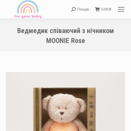
Пошук
0.00
₴
Search:
Ведмедик співаючий з нічником
MOONIE Rose
You are here: