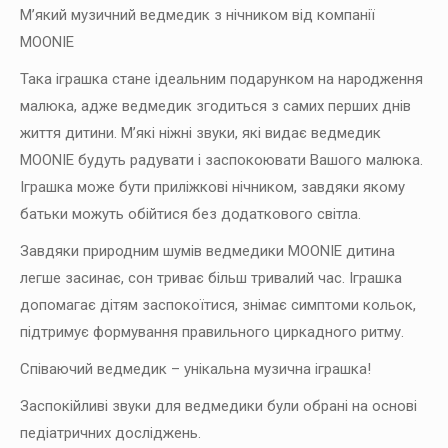
М’який музичний ведмедик з нічником від компанії
MOONIE
Така іграшка стане ідеальним подарунком на народження
малюка, адже ведмедик згодиться з самих перших днів
життя дитини. М’які ніжні звуки, які видає ведмедик
MOONIE будуть радувати і заспокоювати Вашого малюка.
Іграшка може бути приліжкові нічником, завдяки якому
батьки можуть обійтися без додаткового світла.
Завдяки природним шумів ведмедики MOONIE дитина
легше засинає, сон триває більш тривалий час. Іграшка
допомагає дітям заспокоїтися, знімає симптоми кольок,
підтримує формування правильного циркадного ритму.
Співаючий ведмедик – унікальна музична іграшка!
Заспокійливі звуки для ведмедики були обрані на основі
педіатричних досліджень.