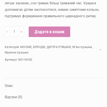
легше засинає, сон триває більш тривалий час. Іграшка
допомагає дітям заспокоїтися, знімає симптоми кольок,
підтримує формування правильного циркадного ритму.
Ведмедик
Додати в кошик
﹣
﹢
співаючий
з
Категорій:
MOONIE
,
БРЕНДИ
,
ДИТЯЧІ ІГРАШКИ
,
М'які іграшки
,
нічником
Музичні іграшки
MOONIE
Артикул:
B01-ROSE
Rose
кількість
Опис
Відгуки (0)