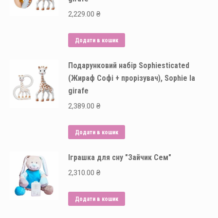
2,229.00
₴
Додати в кошик
Подарунковий набір Sophiesticated
(Жираф Софі + прорізувач), Sophie la
girafe
2,389.00
₴
Додати в кошик
Іграшка для сну "Зайчик Сем"
2,310.00
₴
Додати в кошик