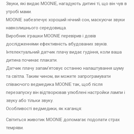
Звуки, які видає MOONIE, нагадують дитині ті, що він чув в
утробі мами.
MOONIE забезпечує хороший нічний сон, маскуючи звуки
навколишнього середовища.
Виробник іграшки MOONIE перевірив і довів
дослідженнями ефективність вбудованих звуків.
Інтелектуальний датчик плачу видає гудіння, коли ваша
дитина починає плакати.
Датчик плачу запам’ятовує останню налаштування шуму
та світла. Таким чином, ви можете запрограмувати
співаючого ведмедика MOONIE так, щоб після
перезапуску він відтворював улюблені настройки лампи і
звуку або тільки звуку.
Особливості ведмедики, як каганця:
Світиться животик MOONIE допомагає подолати страх
темряви.