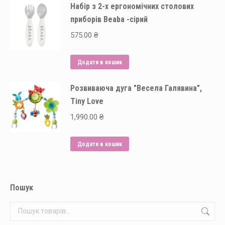
Набір з 2-х ергономічних столових
приборів Beaba -сірий
575.00
₴
Додати в кошик
Розвиваюча дуга "Весела Галявина",
Tiny Love
1,990.00
₴
Додати в кошик
Пошук