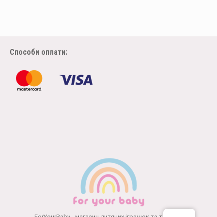
Способи оплати:
ForYourBaby - магазин дитячих іграшок та товарів