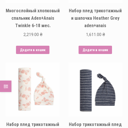
Многослойный хлопковый
Набор плед трикотажный
спальник Aden+Anais
и шапочка Heather Grey
Twinkle 6-18 мес.
aden+anais
2,219.00
₴
1,611.00
₴
Додати в кошик
Додати в кошик
Набор плед трикотажный
Набор трикотажный плед