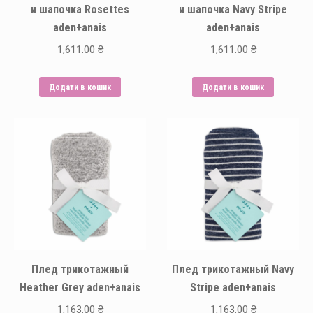
и шапочка Rosettes
и шапочка Navy Stripe
aden+anais
aden+anais
1,611.00
₴
1,611.00
₴
Додати в кошик
Додати в кошик
Плед трикотажный
Плед трикотажный Navy
Heather Grey aden+anais
Stripe aden+anais
1,163.00
₴
1,163.00
₴