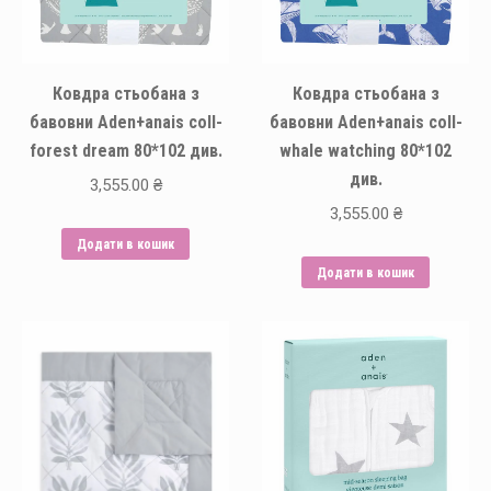
Ковдра стьобана з
Ковдра стьобана з
бавовни Aden+anais coll-
бавовни Aden+anais coll-
forest dream 80*102 див.
whale watching 80*102
див.
3,555.00
₴
3,555.00
₴
Додати в кошик
Додати в кошик