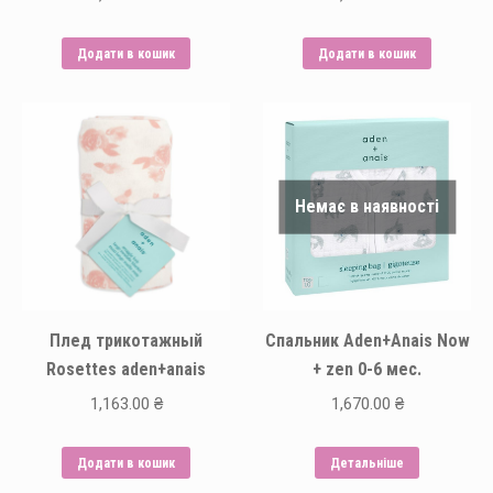
Додати в кошик
Додати в кошик
Немає в наявності
Плед трикотажный
Спальник Aden+Anais Now
Rosettes aden+anais
+ zen 0-6 мес.
1,163.00
₴
1,670.00
₴
Додати в кошик
Детальніше