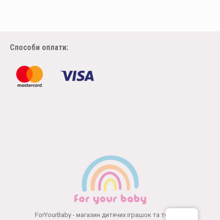
варіантів.
Параметри
можна
вибрати
Способи оплати:
на
сторінці
товару
ForYourBaby - магазин дитячих іграшок та товарів