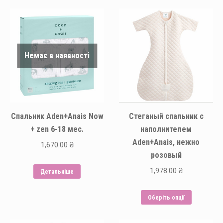
Немає в наявності
Спальник Aden+Anais Now
Стеганый спальник с
+ zen 6-18 мес.
наполнителем
Aden+Anais, нежно
1,670.00
₴
розовый
1,978.00
₴
Детальніше
Цей
Оберіть опції
товар