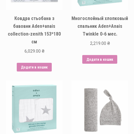
Ковдра стьобана з
Многослойный хлопковый
бавовни Aden+anais
спальник Aden+Anais
collection-zenith 153*180
Twinkle 0-6 мес.
см
2,219.00
₴
6,029.00
₴
Додати в кошик
Додати в кошик