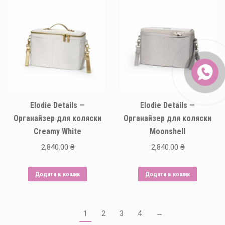
Elodie Details —
Elodie Details —
Органайзер для коляски
Органайзер для коляски
Creamy White
Moonshell
2,840.00
₴
2,840.00
₴
Додати в кошик
Додати в кошик
1
2
3
4
→