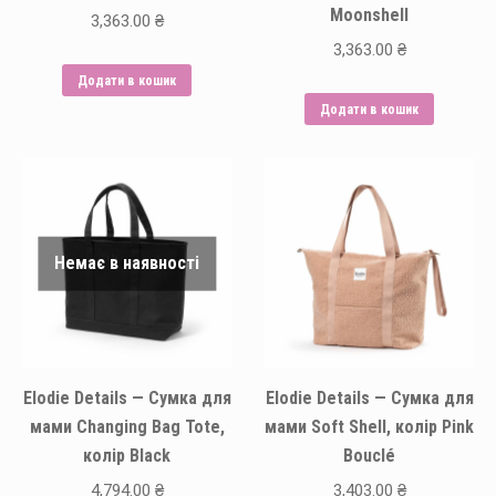
Moonshell
3,363.00
₴
3,363.00
₴
Додати в кошик
Додати в кошик
Немає в наявності
Elodie Details — Сумка для
Elodie Details — Сумка для
мами Changing Bag Tote,
мами Soft Shell, колір Pink
колір Black
Bouclé
4,794.00
₴
3,403.00
₴