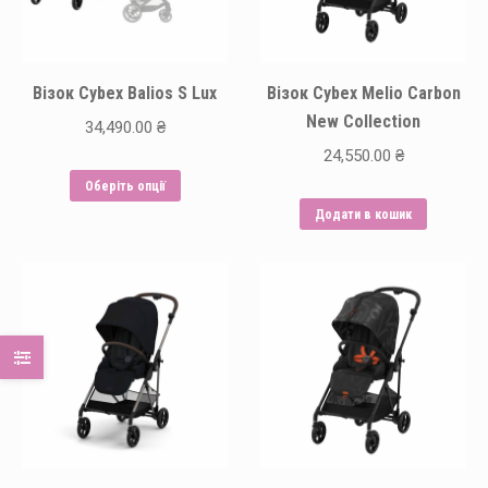
Візок Cybex Balios S Lux
Візок Cybex Melio Carbon
New Collection
34,490.00
₴
24,550.00
₴
Цей
Оберіть опції
товар
Додати в кошик
має
кілька
варіантів.
Параметри
можна
вибрати
на
сторінці
товару