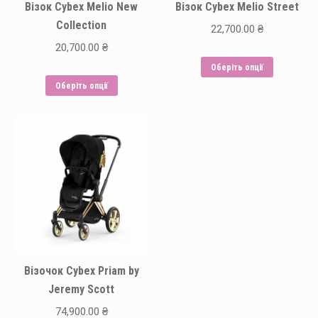
Візок Cybex Melio New
Візок Cybex Melio Street
Collection
22,700.00
₴
20,700.00
₴
Цей
Оберіть опції
Цей
товар
Оберіть опції
товар
має
має
кілька
кілька
варіантів.
варіантів.
Парамет
Параметри
можна
можна
вибрати
вибрати
на
на
сторінці
сторінці
товару
Візочок Cybex Priam by
товару
Jeremy Scott
74,900.00
₴