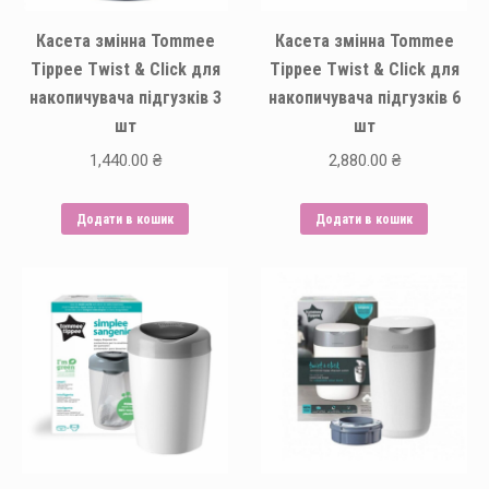
Касета змінна Tommee
Касета змінна Tommee
Tippee Twist & Click для
Tippee Twist & Click для
накопичувача підгузків 3
накопичувача підгузків 6
шт
шт
1,440.00
₴
2,880.00
₴
Додати в кошик
Додати в кошик