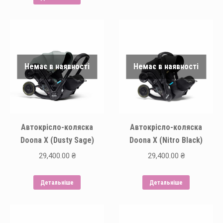
має
19,0
кілька
варіантів.
Параметр
можна
Немає в наявності
Немає в наявності
вибрати
на
сторінці
товару
Автокрісло-коляска
Автокрісло-коляска
Doona X (Dusty Sage)
Doona X (Nitro Black)
29,400.00
₴
29,400.00
₴
Детальніше
Детальніше