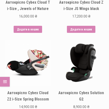
Автокрісло Cybex Cloud T
Автокрісло Cybex Cloud Z
товару
товару
i-Size , Jewels of Nature
i-Size JS Wings black
16,000.00
₴
17,200.00
₴
Додати в кошик
Додати в кошик
Автокрісло Cybex Cloud
Автокрісло Cybex Solution
Z2 i-Size Spring Blossom
G2
14,900.00
₴
8,900.00
₴