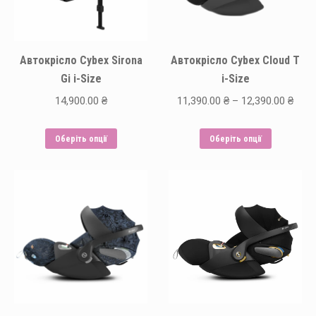
Автокрісло Cybex Sirona
Автокрісло Cybex Cloud T
Gi i-Size
i-Size
Price
14,900.00
₴
11,390.00
₴
–
12,390.00
₴
rang
Цей
Цей
11,3
Оберіть опції
Оберіть опції
товар
товар
thro
має
має
12,3
кілька
кілька
варіантів.
варіантів.
Параметри
Парамет
можна
можна
вибрати
вибрати
на
на
сторінці
сторінці