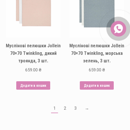
Муслінові пелюшки Jollein
Муслінові пелюшки Jollein
70×70 Twinkling, дикий
70×70 Twinkling, морська
троянда, 3 шт.
зелень, 3 шт.
659.00
₴
659.00
₴
Додати в кошик
Додати в кошик
1
2
3
→