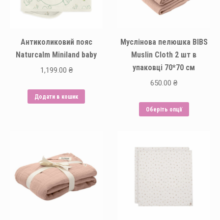
Антиколиковий пояс
Муслінова пелюшка BIBS
Naturcalm Miniland baby
Muslin Cloth 2 шт в
упаковці 70*70 см
1,199.00
₴
650.00
₴
Додати в кошик
Цей
Оберіть опції
товар
має
кілька
варіантів.
Парамет
можна
вибрати
на