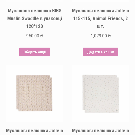
сторінці
Муслінова пелюшка BIBS
Муслінові пелюшки Jollein
товару
Muslin Swaddle в упаковці
115×115, Animal Friends, 2
120*120
шт.
950.00
₴
1,079.00
₴
Цей
Оберіть опції
Додати в кошик
товар
має
кілька
варіантів.
Параметри
можна
вибрати
на
сторінці
Муслінові пелюшки Jollein
Муслінові пелюшки Jollein
товару