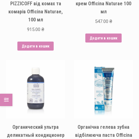
PIZZICOFF від комах та
крем Officina Naturae 100
комарів Officina Naturae,
мл
100 мл
547.00
₴
915.00
₴
Додати в кошик
Додати в кошик
Органический ультра
Органічна гелева зубна
деликатный кондиционер
відбілююча паста Officina