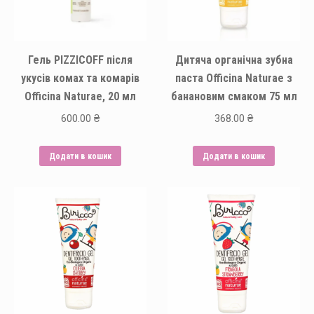
Гель PIZZICOFF після
Дитяча органічна зубна
укусів комах та комарів
паста Officina Naturae з
Officina Naturae, 20 мл
банановим смаком 75 мл
600.00
₴
368.00
₴
Додати в кошик
Додати в кошик