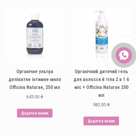
Органічне ультра
Органічний дитячий гель
делікатне інтимне мило
для волосся й тіла 2 в 1 6
Officina Naturae, 250 мл
міс + Officina Naturae 200
мл
643.00
₴
582.00
₴
Додати в кошик
Додати в кошик