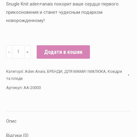
Snugle Knit aden+anais покорит ваше сердце первого
прикосновения и станет чудесным подарком
новорожденному!
Набор
Додати в кошик
﹣
﹢
трикотажный
плед
Категорії:
Aden Anais
,
БРЕНДИ
,
ДЛЯ МАМИ І МАЛЮКА
,
Ковдри
и
та пледи
шапочка
Артикул:
AA-20003
Navy
Stripe
aden+anais
кількість
Опис
Відгуки (0)