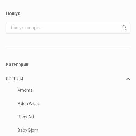
на
сторінці
Пошук
товару
Категории
БРЕНДИ
4moms
Aden Anais
Baby Art
Baby Bjorn