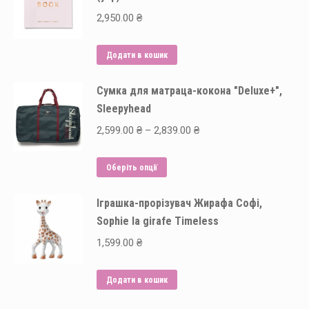
2,950.00
₴
Додати в кошик
Сумка для матраца-кокона "Deluxe+",
Sleepyhead
Price
2,599.00
₴
–
2,839.00
₴
range:
Цей
2,599.00 ₴
Оберіть опції
товар
through
Іграшка-прорізувач Жирафа Софі,
має
2,839.00 ₴
Sophie la girafe Timeless
кілька
варіантів.
1,599.00
₴
Параметри
можна
Додати в кошик
вибрати