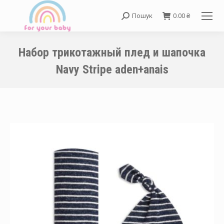
Пошук
0.00
₴
Search:
Набор трикотажный плед и шапочка
Navy Stripe aden+anais
You are here: