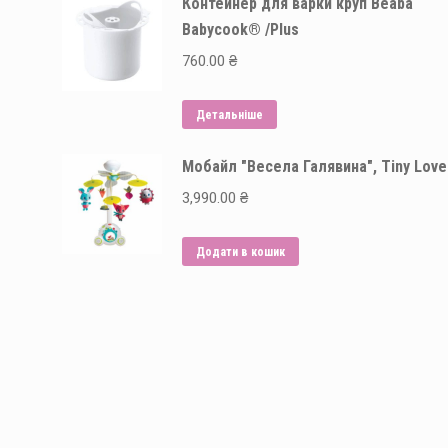
Контейнер для варки круп Beaba
варіантів.
Babycook® /Plus
Параметри
можна
760.00
₴
вибрати
на
Детальніше
сторінці
Мобайл "Весела Галявина", Tiny Love
товару
3,990.00
₴
Додати в кошик