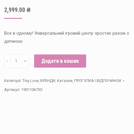
2,999.00
₴
Все в одному! Універсальний ігровий центр зростає разом з
дитиною
Толо-
Додати в кошик
﹣
﹢
байк
5в1
Категорії:
Tiny Love
,
БРЕНДИ
,
Каталки
,
ПРОГУЛКА І ВІДПОЧИНОК
Рожевий,
Артикул:
1901106730
Tiny
Love
кількість