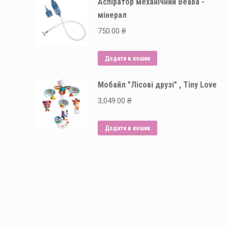
Аспіратор механічний Beaba -
мінерал
750.00
₴
Додати в кошик
Мобайл "Лісові друзі" , Tiny Love
3,049.00
₴
Додати в кошик
Способи оплати: