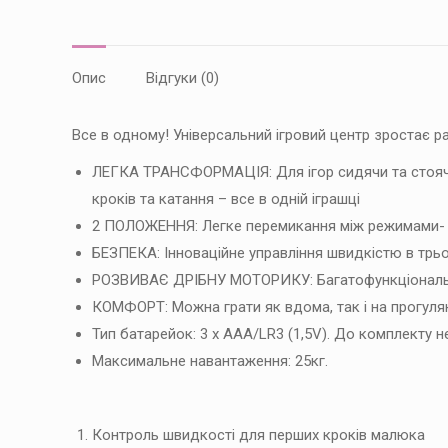
Опис
Відгуки (0)
Все в одному! Універсальний ігровий центр зростає 
ЛЕГКА ТРАНСФОРМАЦІЯ: Для ігор сидячи та стояч
кроків та катання – все в одній іграшці
2 ПОЛОЖЕННЯ: Легке перемикання між режимами-
БЕЗПЕКА: Інноваційне управління швидкістю в трь
РОЗВИВАЄ ДРІБНУ МОТОРИКУ: Багатофункціональн
КОМФОРТ: Можна грати як вдома, так і на прогуля
Тип батарейок: 3 х ААА/LR3 (1,5V). До комплекту н
Максимальне навантаження: 25кг.
Контроль швидкості для перших кроків малюка