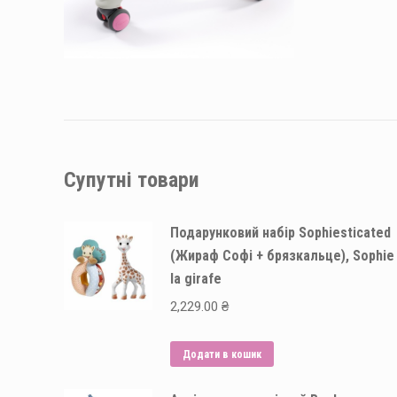
Супутні товари
Подарунковий набір Sophiesticated
(Жираф Софі + брязкальце), Sophie
la girafe
2,229.00
₴
Додати в кошик