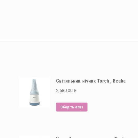
Світильник-нічник Torch , Beaba
2,580.00
₴
Цей
Оберіть опції
товар
має
кілька