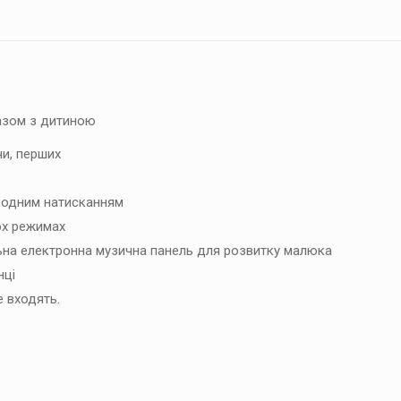
разом з дитиною
и, перших
 одним натисканням
ох режимах
а електронна музична панель для розвитку малюка
нці
е входять.