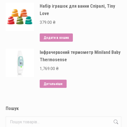
Набір іграшок для ванни Спіралі, Tiny
Love
379.00
₴
Додати в кошик
Інфрачервоний термометр Miniland Baby
Thermosense
1,769.00
₴
Детальніше
Пошук