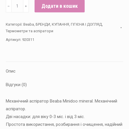
Аспіратор
Додати в кошик
﹣
﹢
механічний
Beaba
Категорії:
Beaba
,
БРЕНДИ
,
КУПАННЯ, ГІГІЄНА І ДОГЛЯД
,
-
Термометри та аспіратори
мінерал
Артикул:
920311
кількість
Опис
Відгуки (0)
Механічний аспіратор Beaba Minidoo mineral. Механічний
аспіратор.
Дві насадки: для віку 0-3 міс. і від 3 міс.
Простота використання, розбирання і очищення, надійний