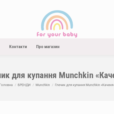
Контакти
Про магазин
чик для купання Munchkin «Кач
You are here:
Головна
БРЕНДИ
Munchkin
Глечик для купання Munchkin «Каченя