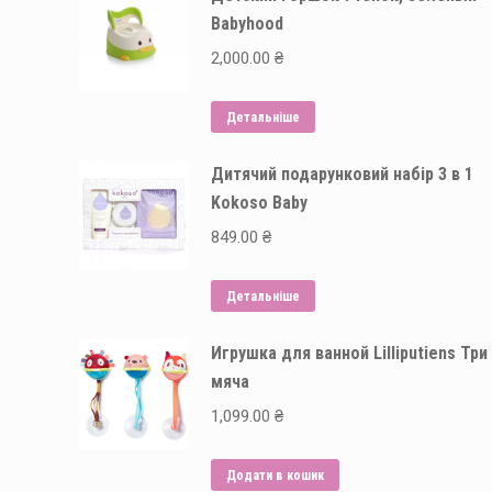
Babyhood
2,000.00
₴
Детальніше
Дитячий подарунковий набір 3 в 1
Kokoso Baby
849.00
₴
Детальніше
Игрушка для ванной Lilliputiens Три
мяча
1,099.00
₴
Додати в кошик