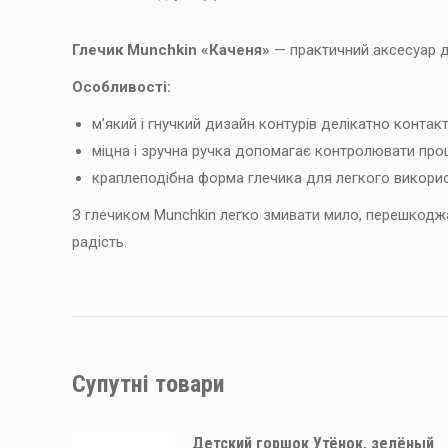
Глечик Munchkin «Каченя»
— практичний аксесуар д
Особливості:
м’який і гнучкий дизайн контурів делікатно контакт
міцна і зручна ручка допомагає контролювати про
краплеподібна форма глечика для легкого викорис
З глечиком Munchkin легко змивати мило, перешкодж
радість.
Супутні товари
Детский горшок Утёнок, зелёный