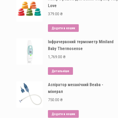
Love
379.00
₴
Додати в кошик
Інфрачервоний термометр Miniland
Baby Thermosense
1,769.00
₴
Детальніше
Аспіратор механічний Beaba -
мінерал
750.00
₴
Додати в кошик