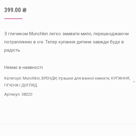
399.00
₴
З глечиком Munchkin легко змивати мило, перешкоджаючи
потраплянню в очі. Тепер купання дитини завжди буде в
радість.
Немає в наявності
Категорії:
Munchkin
,
БРЕНДИ
,
Іграшки для ванної кімнати
,
КУПАННЯ,
ГІГІЄНА І ДОГЛЯД
Артикул:
38220