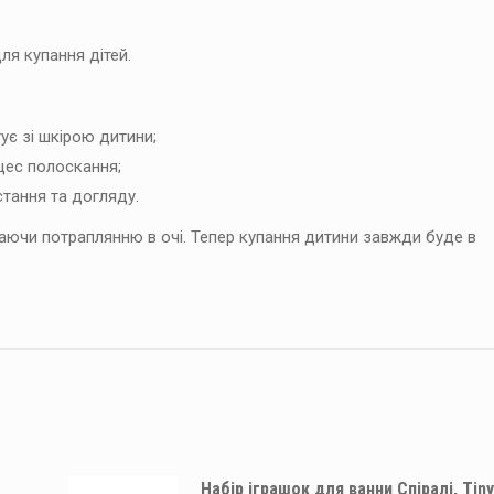
ля купання дітей.
ує зі шкірою дитини;
цес полоскання;
тання та догляду.
аючи потраплянню в очі. Тепер купання дитини завжди буде в
Набір іграшок для ванни Спіралі, Tiny