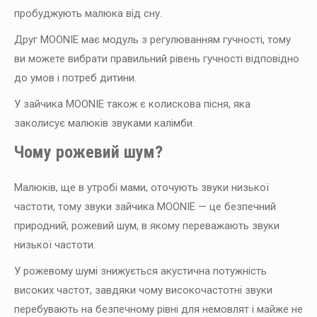
пробуджують малюка від сну.
Друг MOONIE має модуль з регулюванням гучності, тому
ви можете вибрати правильний рівень гучності відповідно
до умов і потреб дитини.
У зайчика MOONIE також є колискова пісня, яка
заколисує малюків звуками калімби.
Чому рожевий шум?
Малюків, ще в утробі мами, оточують звуки низької
частоти, тому звуки зайчика MOONIE — це безпечний
природний, рожевий шум, в якому переважають звуки
низької частоти.
У рожевому шумі знижується акустична потужність
високих частот, завдяки чому високочастотні звуки
перебувають на безпечному рівні для немовлят і майже не