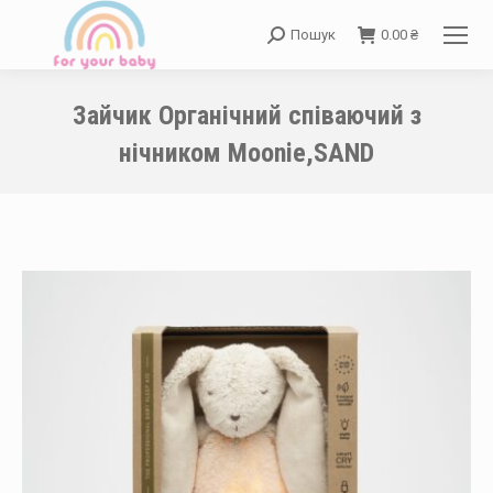
Пошук
0.00
₴
Search:
Зайчик Органічний співаючий з
нічником Moonie,SAND
You are here: