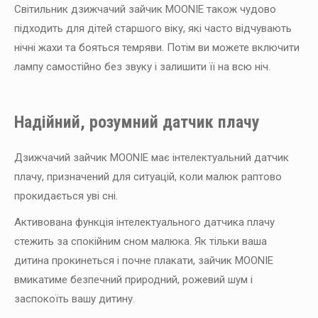
Світильник дзижчачий зайчик MOONIE також чудово
підходить для дітей старшого віку, які часто відчувають
нічні жахи та бояться темряви. Потім ви можете включити
лампу самостійно без звуку і залишити її на всю ніч.
Надійний, розумний датчик плачу
Дзижчачий зайчик MOONIE має інтелектуальний датчик
плачу, призначений для ситуацій, коли малюк раптово
прокидається уві сні.
Активована функція інтелектуального датчика плачу
стежить за спокійним сном малюка. Як тільки ваша
дитина прокинеться і почне плакати, зайчик MOONIE
вмикатиме безпечний природний, рожевий шум і
заспокоїть вашу дитину.