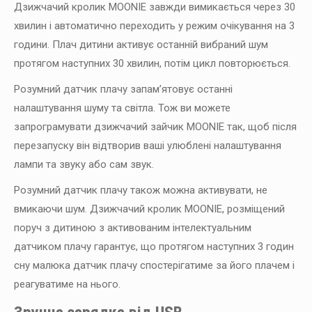
Дзижчачий кролик MOONIE завжди вимикається через 30
хвилин і автоматично переходить у режим очікування на 3
години. Плач дитини активує останній вибраний шум
протягом наступних 30 хвилин, потім цикл повторюється.
Розумний датчик плачу запам’ятовує останні
налаштування шуму та світла. Тож ви можете
запрограмувати дзижчачий зайчик MOONIE так, щоб після
перезапуску він відтворив ваші улюблені налаштування
лампи та звуку або сам звук.
Розумний датчик плачу також можна активувати, не
вмикаючи шум. Дзижчачий кролик MOONIE, розміщений
поруч з дитиною з активованим інтелектуальним
датчиком плачу гарантує, що протягом наступних 3 годин
сну малюка датчик плачу спостерігатиме за його плачем і
реагуватиме на нього.