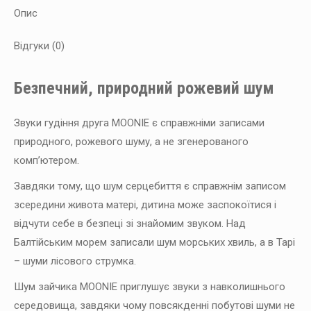
Опис
Відгуки (0)
Безпечний, природний рожевий шум
Звуки гудіння друга MOONIE є справжніми записами
природного, рожевого шуму, а не згенерованого
комп’ютером.
Завдяки тому, що шум серцебиття є справжнім записом
зсередини живота матері, дитина може заспокоїтися і
відчути себе в безпеці зі знайомим звуком. Над
Балтійським морем записали шум морських хвиль, а в Тарі
– шуми лісового струмка.
Шум зайчика MOONIE приглушує звуки з навколишнього
середовища, завдяки чому повсякденні побутові шуми не