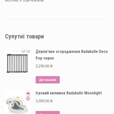
MOONIE є USB-кабель.
Супутні товари
Дерев'яне огородження Badabulle Deco
Pop чорне
2,290.00
₴
Детальніше
Ігровий килимок Badabulle Moonlight
3,590.00
₴