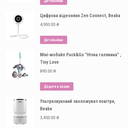
Детальніше
Цифрова відеоняня Zen Connect, Beaba
4,900.00
₴
Детальніше
Міні-мобайл Pack&Go "Нічна галявина" ,
Tiny Love
890.00
₴
Додати в кошик
Ультразвуковий зволожувач повітря,
Beaba
3,450.00
₴