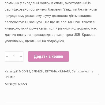
помічник у вкладанні малюків спати, виготовлений із
сертифікованої органічної бавовни. Завдяки безпечному
природному рожевому шуму дозволяє дітям швидше
заспокоїтися і заснути. І це ще не все! MOONIE також є
нічником, який може світитися 7 різними кольорами, має
датчик плачу та перезаряджається через USB. Красиво
упакований, ідеальний на подарунок.
Зайчик
Додати в кошик
﹣
﹢
Органічний
співаючий
Категорії:
MOONIE
,
БРЕНДИ
,
ДИТЯЧА КІМНАТА
,
Світильники та
з
нічники
нічником
Артикул:
K-SAN
Moonie,SAND
кількість