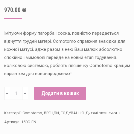
970.00
₴
Імітуючи форму пагорба і соска, повністю передається
відчуття грудей матері, Comotomo справжня знахідка для
кожної матусі, адже разом з нею Ваш малюк абсолютно
спокійно і мимоволі перейде на новий етап годування.
коліковою системою, роблять пляшечку Comotomo кращим
варіантом для новонароджених!
Антиколікова
Додати в кошик
﹣
﹢
пляшка
Comotomo
Категорії:
Comotomo
,
БРЕНДИ
,
ГОДУВАННЯ
,
Дитячі пляшечки
150мл
Артикул:
150G-EN
(Green)
кількість