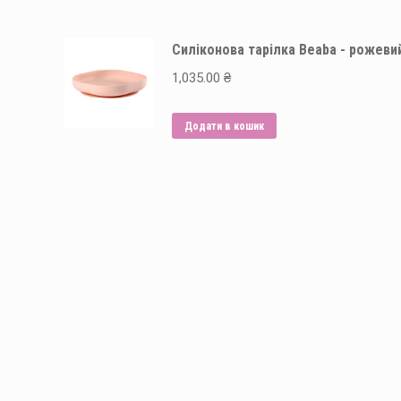
Силіконова тарілка Beaba - рожеви
1,035.00
₴
Додати в кошик
Способи оплати: