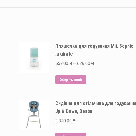
Пляшечка для годування Mii, Sophie
la girafe
Price
557.00
₴
–
626.00
₴
range:
Цей
557.00 ₴
Оберіть опції
товар
through
має
626.00 ₴
Сидіння для стільчика для годуванн
кілька
Up & Down, Beaba
варіантів.
Параметри
2,340.00
₴
можна