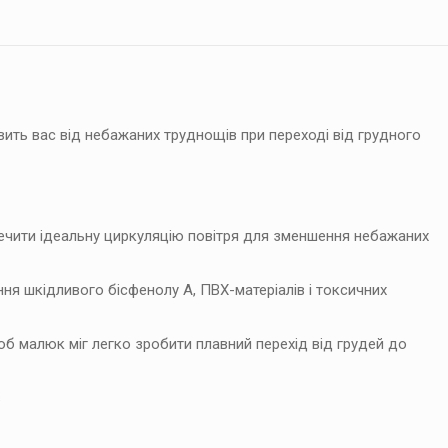
ь вас від небажаних труднощів при переході від грудного
ечити ідеальну циркуляцію повітря для зменшення небажаних
ня шкідливого бісфенолу А, ПВХ-матеріалів і токсичних
б малюк міг легко зробити плавний перехід від грудей до
в