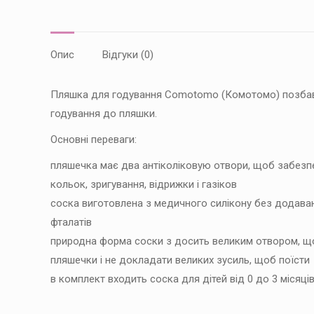
Опис
Відгуки (0)
Пляшка для годування Comotomo (Комотомо) позбавит
годування до пляшки.
Основні переваги:
пляшечка має два антіколіковую отвори, щоб забезп
кольок, зригування, відрижки і газіков
соска виготовлена з медичного силікону без додаван
фталатів
природна форма соски з досить великим отвором, що
пляшечки і не докладати великих зусиль, щоб поїсти
в комплект входить соска для дітей від 0 до 3 місяці