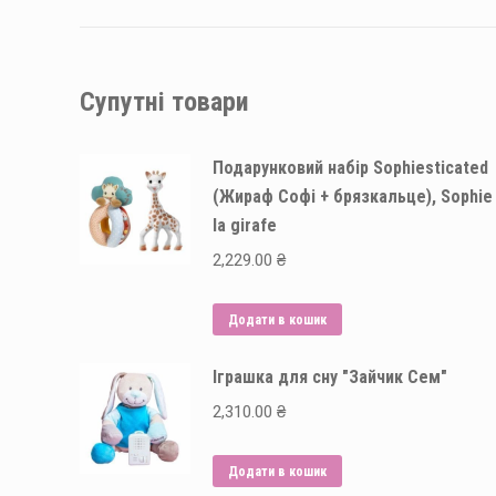
Супутні товари
Подарунковий набір Sophiesticated
(Жираф Софі + брязкальце), Sophie
la girafe
2,229.00
₴
Додати в кошик
Іграшка для сну "Зайчик Сем"
2,310.00
₴
Додати в кошик