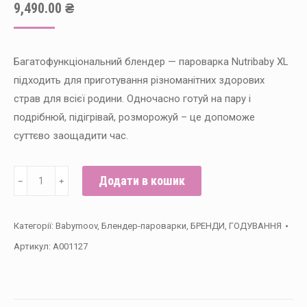
9,490.00
₴
Багатофункціональний блендер — пароварка Nutribaby XL
підходить для приготування різноманітних здорових
страв для всієї родини. Одночасно готуй на пару і
подрібнюй, підігрівай, розморожуй – це допоможе
суттєво заощадити час.
Блендер
Додати в кошик
﹣
﹢
-
пароварка
Категорії:
Babymoov
,
Блендер-пароварки
,
БРЕНДИ
,
ГОДУВАННЯ
Babymoov
Артикул:
A001127
Nutribaby+
XL
кількість