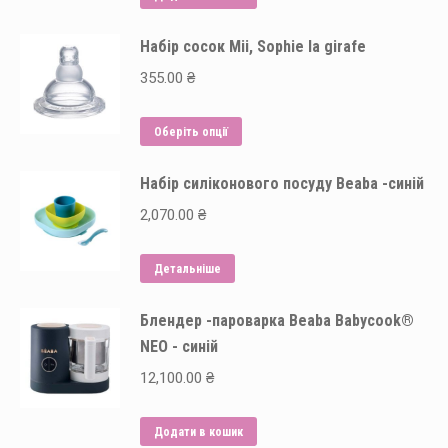
Набір сосок Mii, Sophie la girafe
355.00
₴
Цей
Оберіть опції
товар
Набір силіконового посуду Beaba -синій
має
кілька
2,070.00
₴
варіантів.
Параметри
Детальніше
можна
вибрати
Блендер -пароварка Beaba Babycook®
на
NEO - синій
сторінці
12,100.00
₴
товару
Додати в кошик