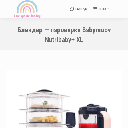
Пошук
0.00
₴
Search:
Блендер — пароварка Babymoov
Nutribaby+ XL
You are here: