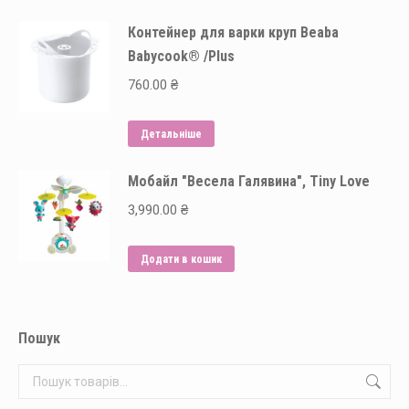
Контейнер для варки круп Beaba
Babycook® /Plus
760.00
₴
Детальніше
Мобайл "Весела Галявина", Tiny Love
3,990.00
₴
Додати в кошик
Пошук