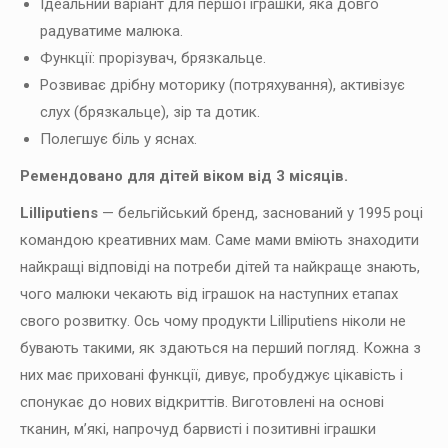
Ідеальний варіант для першої іграшки, яка довго
радуватиме малюка.
Функції: прорізувач, брязкальце.
Розвиває дрібну моторику (потряхування), активізує
слух (брязкальце), зір та дотик.
Полегшує біль у яснах.
Ремендовано для дітей віком від 3 місяців.
Lilliputiens
— бельгійський бренд, заснований у 1995 році
командою креативних мам. Саме мами вміють знаходити
найкращі відповіді на потреби дітей та найкраще знають,
чого малюки чекають від іграшок на наступних етапах
свого розвитку. Ось чому продукти Lilliputiens ніколи не
бувають такими, як здаються на перший погляд. Кожна з
них має приховані функції, дивує, пробуджує цікавість і
спонукає до нових відкриттів. Виготовлені на основі
тканин, м’які, напрочуд барвисті і позитивні іграшки