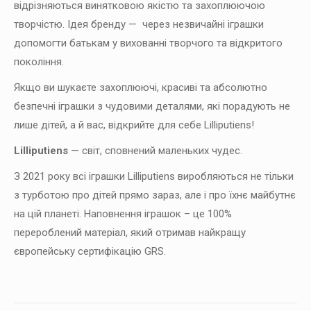
відрізняються винятковою якістю та захоплюючою
творчістю. Ідея бренду — через незвичайні іграшки
допомогти батькам у вихованні творчого та відкритого
покоління.
Якщо ви шукаєте захоплюючі, красиві та абсолютно
безпечні іграшки з чудовими деталями, які порадують не
лише дітей, а й вас, відкрийте для себе Lilliputiens!
Lilliputiens
— світ, сповнений маленьких чудес.
З 2021 року всі іграшки Lilliputiens виробляються не тільки
з турботою про дітей прямо зараз, але і про їхнє майбутнє
на цій планеті. Наповнення іграшок – це 100%
перероблений матеріал, який отримав найкращу
європейську сертифікацію GRS.