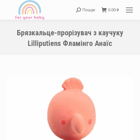
Пошук
0.00
₴
Search:
Брязкальце-прорізувач з каучуку
Lilliputiens Фламінго Анаїс
You are here: