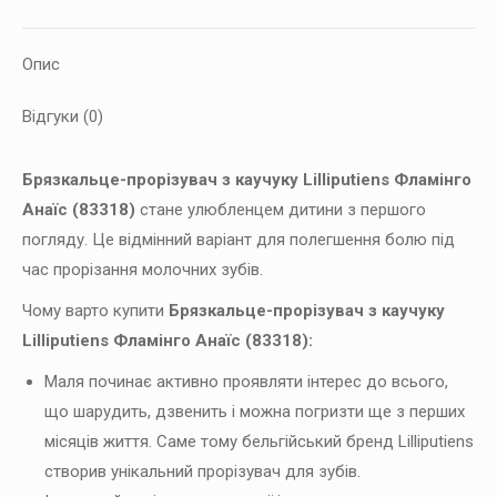
Опис
Відгуки (0)
Брязкальце-прорізувач з каучуку Lilliputiens Фламінго
Анаїс (83318)
стане улюбленцем дитини з першого
погляду. Це відмінний варіант для полегшення болю під
час прорізання молочних зубів.
Чому варто купити
Брязкальце-прорізувач з каучуку
Lilliputiens Фламінго Анаїс (83318):
Маля починає активно проявляти інтерес до всього,
що шарудить, дзвенить і можна погризти ще з перших
місяців життя. Саме тому бельгійський бренд Lilliputiens
створив унікальний прорізувач для зубів.