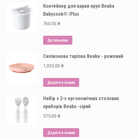
Контейнер для варки круп Beaba
Babycook® /Plus
760.00
₴
Детальніше
Силіконова тарілка Beaba - рожевий
1,035.00
₴
Додати в кошик
Набір з 2-х ергономічних столових
приборів Beaba -сірий
575.00
₴
Додати в кошик