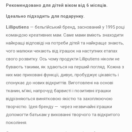
Рекомендовано для дітей віком від 6 місяців.
Ідеально підходить для подарунку.
Lilliputiens
— бельгійський бренд, заснований у 1995 році
командою креативних мам. Саме мами вміють знаходити
найкращі відповіді на потреби дітей та найкраще знають,
чого малюки чекають від іграшок на наступних етапах
свого розвитку. Ось чому продукти Lilliputiens ніколи не
бувають такими, як здаються на перший погляд. Кожна з
них має приховані функції, дивує, пробуджує цікавість і
спонукає до нових відкриттів. Виготовлені на основі
тканин, м’які, напрочуд барвисті і позитивні іграшки
відрізняються винятковою якістю та захоплюючою
творчістю. Ідея бренду — через незвичайні іграшки
допомогти батькам у вихованні творчого та відкритого
покоління.