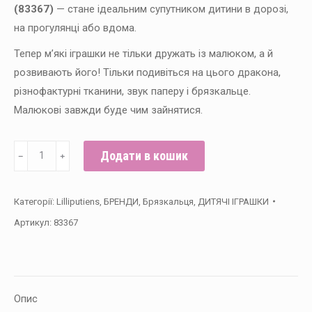
(83367)
— стане ідеальним супутником дитини в дорозі,
на прогулянці або вдома.
Тепер м’які іграшки не тільки дружать із малюком, а й
розвивають його! Тільки подивіться на цього дракона,
різнофактурні тканини, звук паперу і брязкальце.
Малюкові завжди буде чим зайнятися.
Брязкальце
Додати в кошик
﹣
﹢
з
ручками
Категорії:
Lilliputiens
,
БРЕНДИ
,
Брязкальця
,
ДИТЯЧІ ІГРАШКИ
Lilliputiens
Артикул:
83367
Дракончик
Джо
кількість
Опис