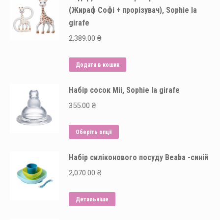
(Жираф Софі + прорізувач), Sophie la
girafe
2,389.00
₴
Додати в кошик
Набір сосок Mii, Sophie la girafe
355.00
₴
Цей
Оберіть опції
товар
Набір силіконового посуду Beaba -синій
має
кілька
2,070.00
₴
варіантів.
Параметри
Детальніше
можна