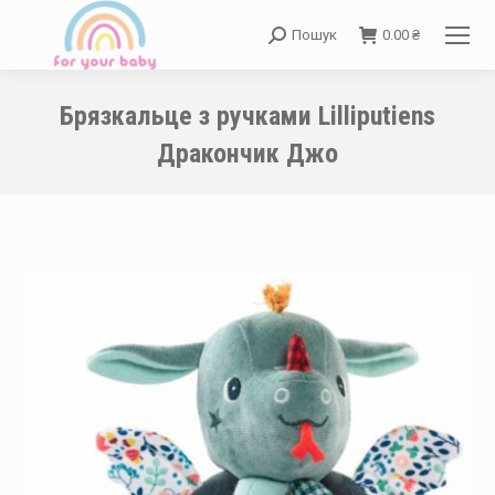
Пошук
0.00
₴
Search:
Брязкальце з ручками Lilliputiens
Дракончик Джо
You are here: