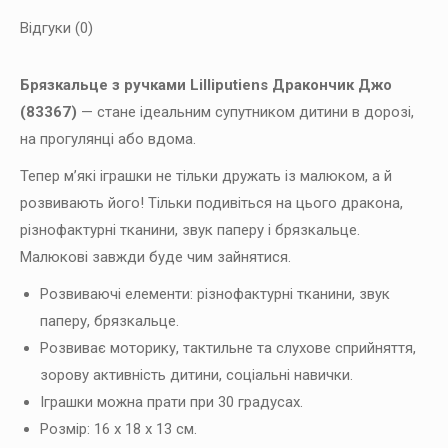
Відгуки (0)
Брязкальце з ручками Lilliputiens Дракончик Джо
(83367)
— стане ідеальним супутником дитини в дорозі,
на прогулянці або вдома.
Тепер м’які іграшки не тільки дружать із малюком, а й
розвивають його! Тільки подивіться на цього дракона,
різнофактурні тканини, звук паперу і брязкальце.
Малюкові завжди буде чим зайнятися.
Розвиваючі елементи: різнофактурні тканини, звук
паперу, брязкальце.
Розвиває моторику, тактильне та слухове сприйняття,
зорову активність дитини, соціальні навички.
Іграшки можна прати при 30 градусах.
Розмір: 16 х 18 х 13 см.