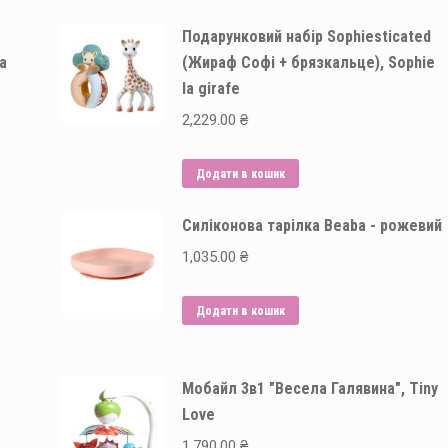
Подарунковий набір Sophiesticated
la
(Жираф Софі + брязкальце), Sophie
la girafe
2,229.00
₴
Додати в кошик
Силіконова тарілка Beaba - рожевий
1,035.00
₴
Додати в кошик
Мобайл 3в1 "Весела Галявина", Tiny
Love
1,790.00
₴