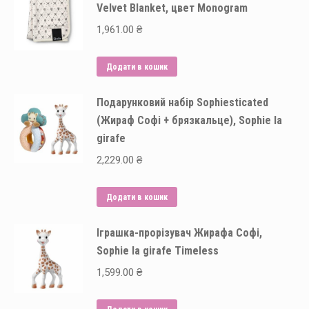
Velvet Blanket, цвет Monogram
1,961.00
₴
Додати в кошик
Подарунковий набір Sophiesticated
(Жираф Софі + брязкальце), Sophie la
girafe
2,229.00
₴
Додати в кошик
Іграшка-прорізувач Жирафа Софі,
Sophie la girafe Timeless
1,599.00
₴