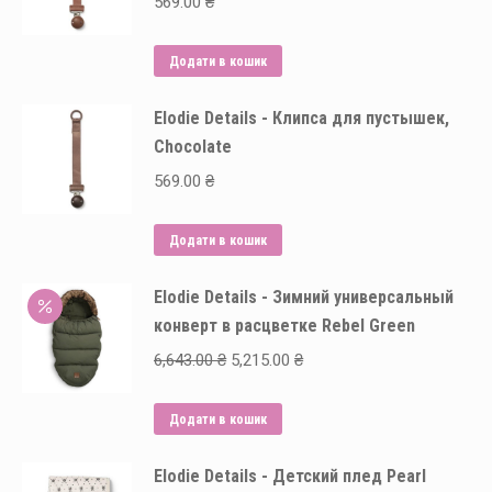
569.00
₴
Додати в кошик
Elodie Details - Клипса для пустышек,
Chocolate
569.00
₴
Додати в кошик
Elodie Details - Зимний универсальный
конверт в расцветке Rebel Green
Оригінальна
Поточна
6,643.00
₴
5,215.00
₴
ціна:
ціна:
6,643.00 ₴.
5,215.00 ₴.
Додати в кошик
Elodie Details - Детский плед Pearl