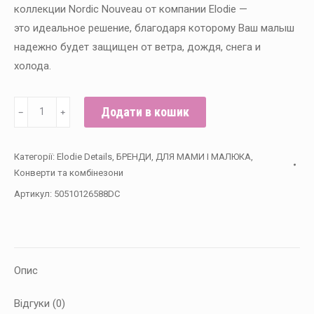
коллекции Nordic Nouveau от компании Elodie —
это идеальное решение, благодаря которому Ваш малыш
надежно будет защищен от ветра, дождя, снега и
холода.
Детский
Додати в кошик
﹣
﹢
комбинезон
Elodie
Категорії:
Elodie Details
,
БРЕНДИ
,
ДЛЯ МАМИ І МАЛЮКА
,
Meadow
Конверти та комбінезони
Blossom,
Артикул:
50510126588DC
0-
6
месяцев
кількість
Опис
Відгуки (0)