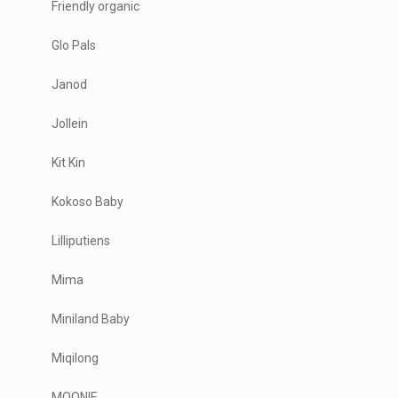
Friendly organic
Glo Pals
Janod
Jollein
Kit Kin
Kokoso Baby
Lilliputiens
Mima
Miniland Baby
Miqilong
MOONIE