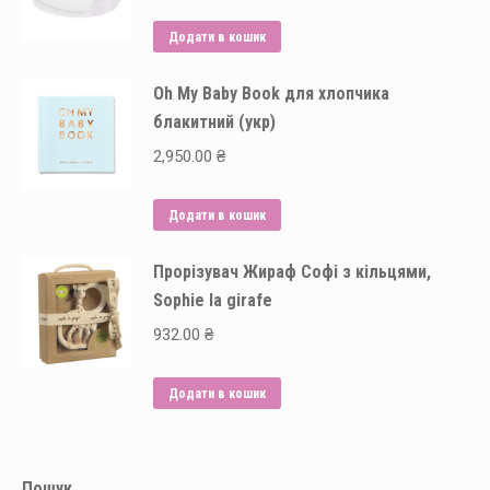
Додати в кошик
Oh My Baby Book для хлопчика
блакитний (укр)
2,950.00
₴
Додати в кошик
Прорізувач Жираф Софі з кільцями,
Sophie la girafe
932.00
₴
Додати в кошик
Пошук