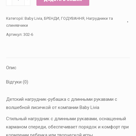
нагрудник-
рубашка
Категорії:
Baby Livia
,
БРЕНДИ
,
ГОДУВАННЯ
,
Нагрудники та
Лиса
слинявчики
Руди,
Артикул:
302-6
Baby
Livia
кількість
Опис
Відгуки (0)
Детский нагрудник-рубашка с длинными рукавами с
волшебной лисичкой от компании Baby Livia
Стильный нагрудник с длинными рукавами, оснащенный
карманом спереди, обеспечивает порядок и комфорт при
кормлении
ребенка
или творческой игры.