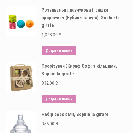
Розвивальна каучукова іграшка-
прорізувач (Кубики та кулі), Sophie la
girafe
1,098.00
₴
Додати в кошик
Прорізувач Жираф Софі з кільцями,
Sophie la girafe
932.00
₴
Додати в кошик
Набір сосок Mii, Sophie la girafe
355.00
₴