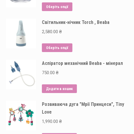
Цей
Оберіть опції
товар
Світильник-нічник Torch , Beaba
має
кілька
2,580.00
₴
варіантів.
Параметри
Цей
Оберіть опції
можна
товар
вибрати
Аспіратор механічний Beaba - мінерал
має
на
кілька
750.00
₴
сторінці
варіантів.
товару
Параметри
Додати в кошик
можна
вибрати
Розвиваюча дуга "Мрії Принцеси", Tiny
на
Love
сторінці
1,990.00
₴
товару