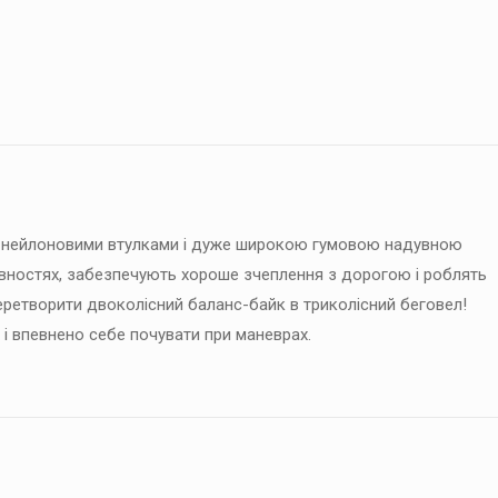
з нейлоновими втулками і дуже широкою гумовою надувною
івностях, забезпечують хороше зчеплення з дорогою і роблять
етворити двоколісний баланс-байк в триколісний беговел!
і впевнено себе почувати при маневрах.