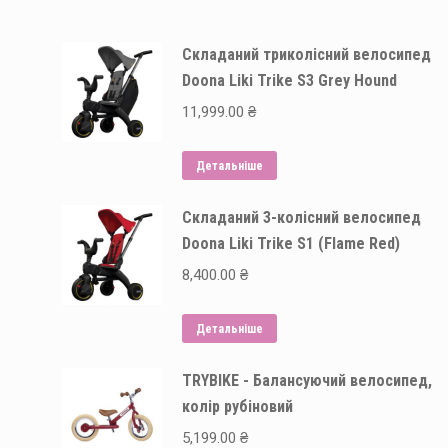
Складаний триколісний велосипед
Doona Liki Trike S3 Grey Hound
11,999.00
₴
Детальніше
Складаний 3-колісний велосипед
Doona Liki Trike S1 (Flame Red)
8,400.00
₴
Детальніше
TRYBIKE - Балансуючий велосипед,
колір рубіновий
5,199.00
₴