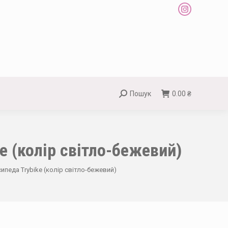
Instagram
page
opens
in
new
window
Пошук
0.00
₴
Search:
e (колір світло-бежевий)
педа Trybike (колір світло-бежевий)