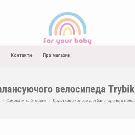
Контакти
Про магазин
лансуючого велосипеда Trybik
К
Самокати та біговели
Додаткове колесо для балансуючого велоси