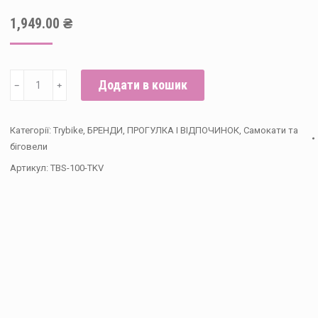
1,949.00
₴
Додаткове
Додати в кошик
﹣
﹢
колесо
для
Категорії:
Trybike
,
БРЕНДИ
,
ПРОГУЛКА І ВІДПОЧИНОК
,
Самокати та
балансуючого
біговели
велосипеда
Артикул:
TBS-100-TKV
Trybike
(колір
світло-
бежевий)
кількість