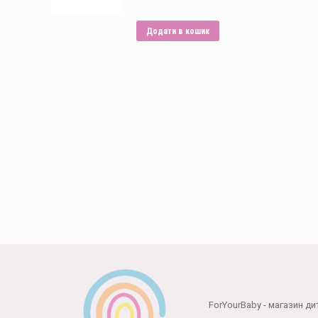
Додати в кошик
Способи оплати:
ForYourBaby - магазин ди