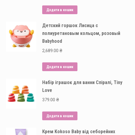
Додати в кошик
Детский горшок Лисица с
полиуретановым кольцом, розовый
Babyhood
2,689.00
₴
Додати в кошик
Набір іграшок для ванни Спіралі, Tiny
Love
379.00
₴
Додати в кошик
Крем Kokoso Baby від себорейних