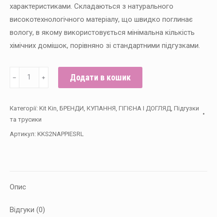
характеристиками. Складаються з натурального
високотехнологічного матеріалу, що швидко поглинає
вологу, в якому використовується мінімальна кількість
хімічних домішок, порівняно зі стандартними підгузками.
Еко
Додати в кошик
﹣
﹢
підгузки
Kit&Kin
Категорії:
Kit Kin
,
БРЕНДИ
,
КУПАННЯ, ГІГІЄНА І ДОГЛЯД
,
Підгузки
розмір
та трусики
2
Артикул:
KKS2NAPPIESRL
(40
шт/
уп),
4-
Опис
8
кг,
Відгуки (0)
Мишка/