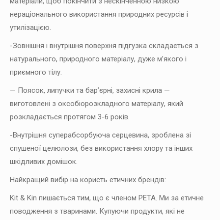
матеріали, щоб покінчити з нескінченною низкою
нераціонального використання природних ресурсів і
утилізацією.
-Зовнішня і внутрішня поверхня підгузка складається з
натурального, природного матеріалу, дуже м’якого і
приємного тілу.
— Поясок, липучки та бар’єрні, захисні крила —
виготовлені з оксобіорозкладного матеріалу, який
розкладається протягом 3-6 років.
-Внутрішня суперабсорбуюча серцевина, зроблена зі
спушеної целюлози, без використання хлору та інших
шкідливих домішок.
Найкращий вибір на користь етичних брендів:
Kit & Kin пишається тим, що є членом PETA. Ми за етичне
поводження з тваринами. Купуючи продукти, які не