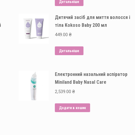
Детальніше
Дитячий засіб для миття волосся і
й
тіла Kokoso Baby 200 мл
449.00
₴
Детальніше
Електронний назальний аспіратор
Miniland Baby Nasal Сare
2,539.00
₴
Додати в кошик