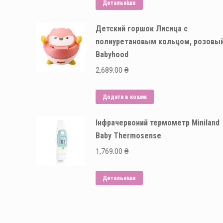
Детальніше
Детский горшок Лисица с
полиуретановым кольцом, розовы
Babyhood
2,689.00
₴
Додати в кошик
Інфрачервоний термометр Miniland
Baby Thermosense
1,769.00
₴
Детальніше