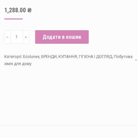
1,288.00
₴
Економ
Додати в кошик
﹣
﹢
набір
для
Категорії:
Ecolunes
,
БРЕНДИ
,
КУПАННЯ, ГІГІЄНА І ДОГЛЯД
,
Побутова
прання
хімія для дому
дитячого
одягу
Ecolunes
кількість