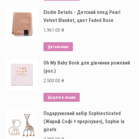
Elodie Details - Детский плед Pearl
Velvet Blanket, цвет Faded Rose
1,961.00
₴
Детальніше
Oh My Baby Book для дівчинки рожевий
(рос.)
2,500.00
₴
Додати в кошик
Подарунковий набір Sophiesticated
(Жираф Софі + прорізувач), Sophie la
girafe