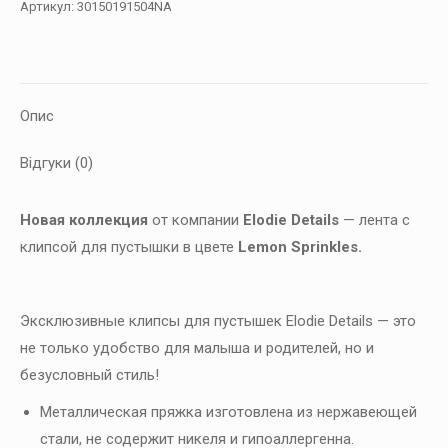
Артикул:
30150191504NA
пустышек,
Lemon
Sprinkles
кількість
Опис
Відгуки (0)
Новая коллекция
от компании
Elodie Details
— лента с
клипсой для пустышки в цвете
Lemon Sprinkles.
Эксклюзивные клипсы для пустышек Elodie Details — это
не только удобство для малыша и родителей, но и
безусловный стиль!
Металлическая пряжка изготовлена из нержавеющей
стали, не содержит никеля и гипоаллергенна.