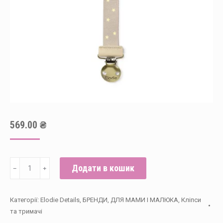
569.00
₴
Elodie
Додати в кошик
﹣
﹢
Details
-
Категорії:
Elodie Details
,
БРЕНДИ
,
ДЛЯ МАМИ І МАЛЮКА
,
Кліпси
Клипса
та тримачі
для