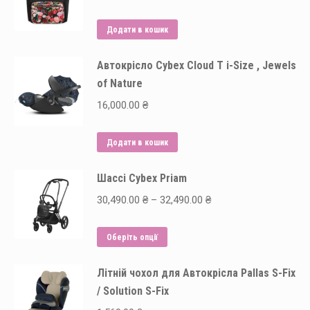
Додати в кошик
Автокрісло Cybex Cloud T i-Size , Jewels
of Nature
16,000.00
₴
Додати в кошик
Шассі Cybex Priam
Price
30,490.00
₴
–
32,490.00
₴
range:
Цей
30,490.00 ₴
Оберіть опції
товар
through
Літній чохол для Автокрісла Pallas S-Fix
має
32,490.00 ₴
/ Solution S-Fix
кілька
варіантів.