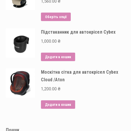
1,560.00
₴
Параметри
можна
Цей
Оберіть опції
вибрати
товар
на
Підстаканник для автокрісел Cybex
має
сторінці
кілька
1,000.00
₴
товару
варіантів.
Параметри
Додати в кошик
можна
вибрати
Москітна сітка для автокрісел Cybex
на
Cloud /Aton
сторінці
1,200.00
₴
товару
Додати в кошик
Пошук