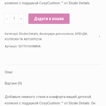
коляске с подушкой CosyCushion ™ от Elodie Details.
Матрасик
Додати в кошик
﹣
﹢
для
коляски
Категорії:
Elodie Details
,
Аксесуари для колясок
,
БРЕНДИ
,
Elodie
КОЛЯСКИ ТА АВТОКРІСЛА
details
Артикул:
50770136588NA
-
Meadow
Blossom
кількість
Опис
Відгуки (0)
Добавьте немного стиля и комфорта вашей детской
коляске с подушкой CosyCushion ™ от Elodie Details.
Он