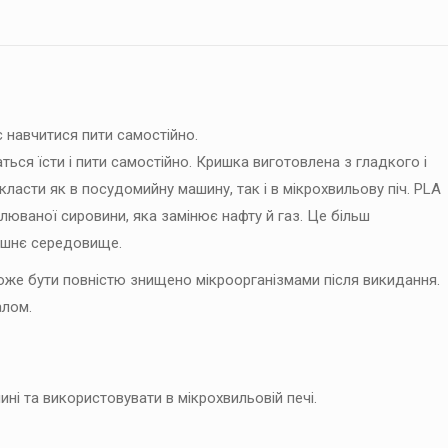
є навчитися пити самостійно.
ться їсти і пити самостійно. Кришка виготовлена ​​з гладкого і
ласти як в посудомийну машину, так і в мікрохвильову піч. PLA
влюваної сировини, яка замінює нафту й газ. Це більш
лишнє середовище.
оже бути повністю знищено мікроорганізмами після викидання.
алом.
і та використовувати в мікрохвильовій печі.