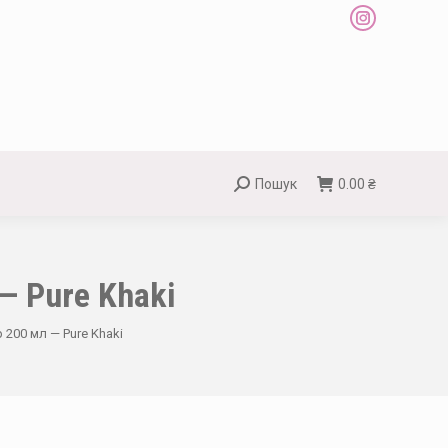
Instagram
page
opens
in
new
window
Пошук
0.00
₴
Search:
 — Pure Khaki
p 200 мл — Pure Khaki