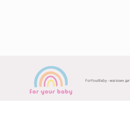
Способи оплати:
ForYourBaby - магазин ди