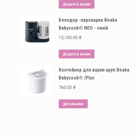
Додати в кошик
Блендер -пароварка Beaba
Babycook® NEO - синій
12,100.00
₴
Додати в кошик
Контейнер для варки круп Beaba
Babycook® /Plus
760.00
₴
Детальніше