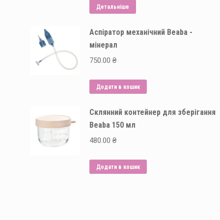
Детальніше
Аспіратор механічний Beaba -
мінерал
750.00
₴
Додати в кошик
Склянний контейнер для зберігання
Beaba 150 мл
480.00
₴
Додати в кошик