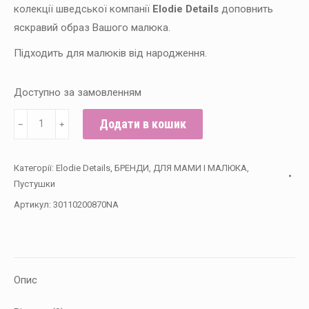
колекції шведської компанії
Elodie Details
доповнить
яскравий образ Вашого малюка.
Підходить для малюків від народження.
Доступно за замовленням
Elodie
Додати в кошик
﹣
﹢
Details
-
Категорії:
Elodie Details
,
БРЕНДИ
,
ДЛЯ МАМИ І МАЛЮКА
,
Пустушка
Пустушки
Small
Артикул:
30110200870NA
People
For
Peace,
від
Опис
народження
кількість