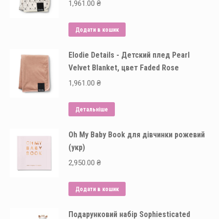
1,961.00
₴
Додати в кошик
Elodie Details - Детский плед Pearl
Velvet Blanket, цвет Faded Rose
1,961.00
₴
Детальніше
Oh My Baby Book для дівчинки рожевий
(укр)
2,950.00
₴
Додати в кошик
Подарунковий набір Sophiesticated