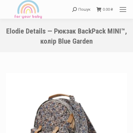
Пошук
0.00
₴
Search:
Elodie Details — Рюкзак BackPack MINI™,
колір Blue Garden
You are here: