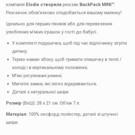
компанія
Elodie створила
рюкзак
BackPack MINI™
.
Рюкзачок обов’язково сподобається вашому малюку!
Ідеально для перших пікніків або для перевезення
улюблених м’яких іграшок у гості до бабусі.
У комплекті подушечка, щоб під час відпочинку зігріти
дитину;
Термо-каман збоку, щоб тримати пляшечку в теплі /
холоді і в вертикальному положенні;
М’які регулювані ремені;
Магнітні замки, які легко відкриваються;
Деталі з натуральної шкіри
Розмір
(ВхШ): 28 х 21 см. Об’єм 7 л.
Матеріал:
100% оксфорд поліестер, деталі зі штучної
шкіри.