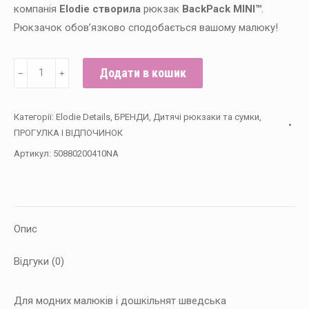
компанія
Elodie створила
рюкзак
BackPack MINI™
.
Рюкзачок обов’язково сподобається вашому малюку!
Elodie
Додати в кошик
﹣
﹢
Details
-
Категорії:
Elodie Details
,
БРЕНДИ
,
Дитячі рюкзаки та сумки
,
Рюкзак
ПРОГУЛКА І ВІДПОЧИНОК
BackPack
Артикул:
50880200410NA
MINI™,
колір
Blue
Garden
Опис
кількість
Відгуки (0)
Для модних малюків і дошкільнят шведська