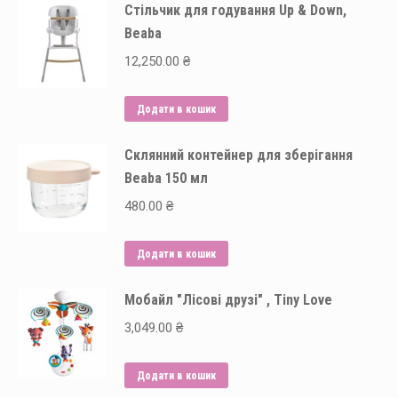
Стільчик для годування Up & Down,
має
Beaba
кілька
варіантів.
12,250.00
₴
Параметри
можна
Додати в кошик
вибрати
на
Склянний контейнер для зберігання
Beaba 150 мл
сторінці
товару
480.00
₴
Додати в кошик
Мобайл "Лісові друзі" , Tiny Love
3,049.00
₴
Додати в кошик