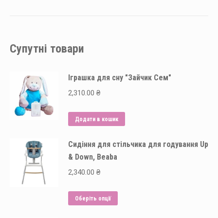
Супутні товари
Іграшка для сну "Зайчик Сем"
2,310.00
₴
Додати в кошик
Сидіння для стільчика для годування Up
& Down, Beaba
2,340.00
₴
Цей
Оберіть опції
товар