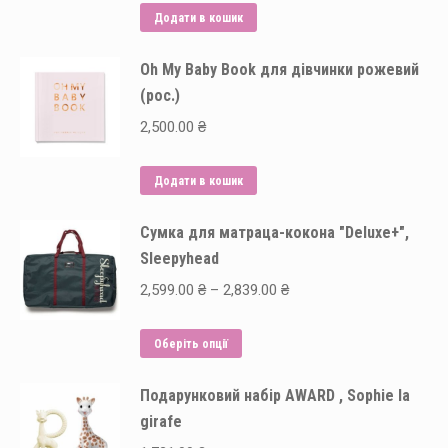
Додати в кошик
Oh My Baby Book для дівчинки рожевий
(рос.)
2,500.00
₴
Додати в кошик
Сумка для матраца-кокона "Deluxe+",
Sleepyhead
Price
2,599.00
₴
–
2,839.00
₴
range:
Цей
2,599.00 ₴
Оберіть опції
товар
through
Подарунковий набір AWARD , Sophie la
має
2,839.00 ₴
girafe
кілька