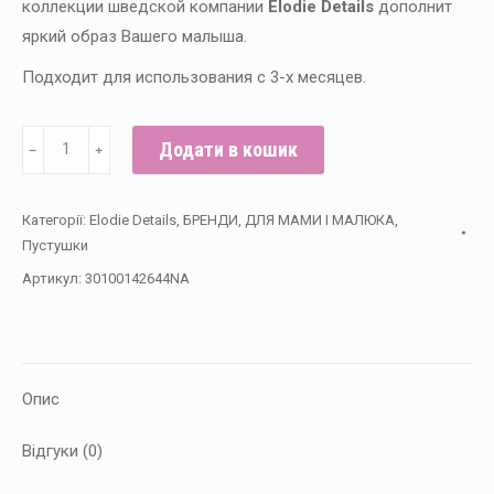
коллекции шведской компании
Elodie Details
дополнит
яркий образ Вашего малыша.
Подходит для использования с 3-х месяцев.
Elodie
Додати в кошик
﹣
﹢
-
Пустышка
Категорії:
Elodie Details
,
БРЕНДИ
,
ДЛЯ МАМИ І МАЛЮКА
,
White
Пустушки
Tiger
Артикул:
30100142644NA
Walter
кількість
Опис
Відгуки (0)