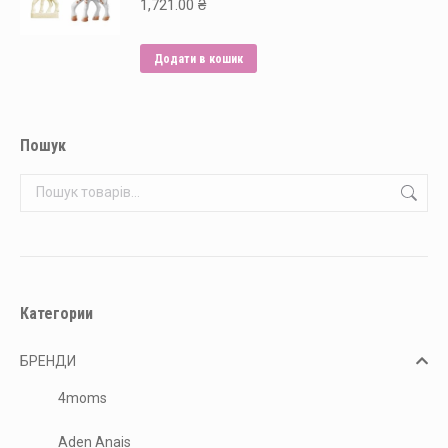
варіантів.
1,721.00
₴
Параметри
можна
Додати в кошик
вибрати
на
сторінці
Пошук
товару
Категории
БРЕНДИ
4moms
Aden Anais