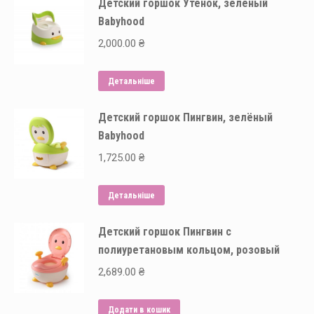
Детский горшок Утёнок, зелёный
Babyhood
2,000.00
₴
Детальніше
Детский горшок Пингвин, зелёный
Babyhood
1,725.00
₴
Детальніше
Детский горшок Пингвин с
полиуретановым кольцом, розовый
2,689.00
₴
Додати в кошик