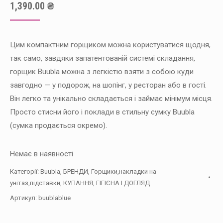
1,390.00
₴
Цим компактним горщиком можна користуватися щодня,
так само, завдяки запатентованій системі складання,
горщик Buubla можна з легкістю взяти з собою куди
завгодно — у подорож, на шопінг, у ресторан або в гості.
Він легко та унікально складається і займає мінімум місця.
Просто стисни його і поклади в стильну сумку Buubla
(сумка продається окремо).
Немає в наявності
Категорії:
Buubla
,
БРЕНДИ
,
Горщики,накладки на
унітаз,підставки
,
КУПАННЯ, ГІГІЄНА І ДОГЛЯД
Артикул:
buublablue