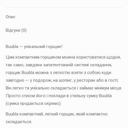
Опис
Відгуки (0)
Buubla — унікальний горщик!
Цим компактним горщиком можна користуватися щодня,
так само, завдяки запатентованій системі складання,
горщик Buubla можна з легкістю взяти з собою куди
завгодно — у подорож, на шопінг, у ресторан або в гості.
Він легко та унікально складається і займає мінімум місця.
Просто стисни його і поклади в стильну сумку Buubla
(сумка продається окремо).
Buubla компактний, легкий горщик, який компактно
складається.