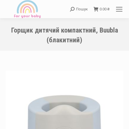
Пошук
0.00
₴
Search:
Горщик дитячий компактний, Buubla
(блакитний)
You are here: