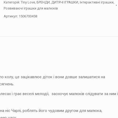
Категорій:
Tiny Love
,
БРЕНДИ
,
ДИТЯЧІ ІГРАШКИ
,
Інтерактивні іграшки
,
Чарлі
Розвиваючі іграшки для малюків
кількість
Артикул:
1506700458
по колу, це зацікавлює діток і вони довше залишатися на
сягнень.
лесах і грає веселі мелодії, заохочує малюків слідувати за ним і
і на ніс Чарлі, роблять його чудовим другом для малюка,
нню часу.