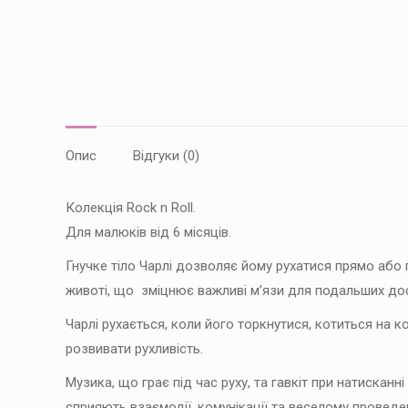
Опис
Відгуки (0)
Колекція Rock n Roll.
Для малюків від 6 місяців.
Гнучке тіло Чарлі дозволяє йому рухатися прямо або 
животі, що зміцнює важливі м’язи для подальших до
Чарлі рухається, коли його торкнутися, котиться на ко
розвивати рухливість.
Музика, що грає під час руху, та гавкіт при натисканн
сприяють взаємодії, комунікації та веселому проведе