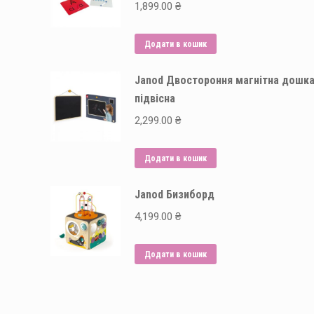
1,899.00
₴
Додати в кошик
Janod Двостороння магнітна дошк
підвісна
2,299.00
₴
Додати в кошик
Janod Бизиборд
4,199.00
₴
Додати в кошик