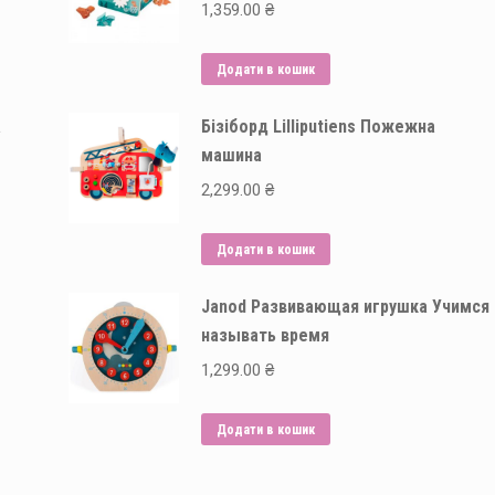
1,359.00
₴
Додати в кошик
а
Бізіборд Lilliputiens Пожежна
машина
2,299.00
₴
Додати в кошик
Janod Развивающая игрушка Учимся
называть время
1,299.00
₴
Додати в кошик