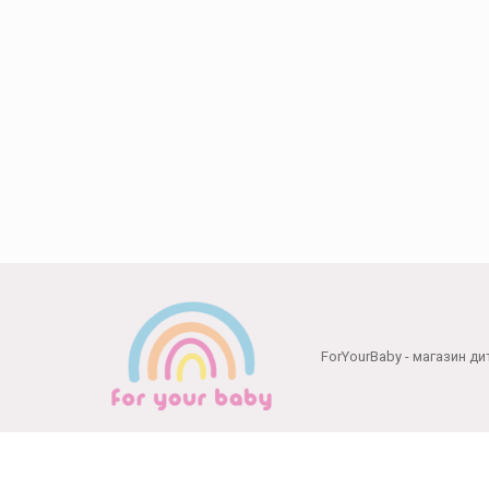
Способи оплати:
ForYourBaby - магазин ди