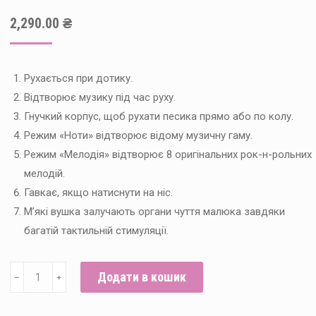
2,290.00
₴
Рухається при дотику.
Відтворює музику під час руху.
Гнучкий корпус, щоб рухати песика прямо або по колу.
Режим «Ноти» відтворює відому музичну гаму.
Режим «Мелодія» відтворює 8 оригінальних рок-н-рольних
мелодій.
Гавкає, якщо натиснути на ніс.
М’які вушка залучають органи чуття малюка завдяки
багатій тактильній стимуляції.
Іграшка-
Додати в кошик
﹣
﹢
каталка
Песик