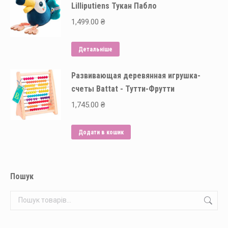
Lilliputiens Тукан Пабло
1,499.00
₴
Детальніше
Развивающая деревянная игрушка-
счеты Battat - Тутти-Фрутти
1,745.00
₴
Додати в кошик
Пошук