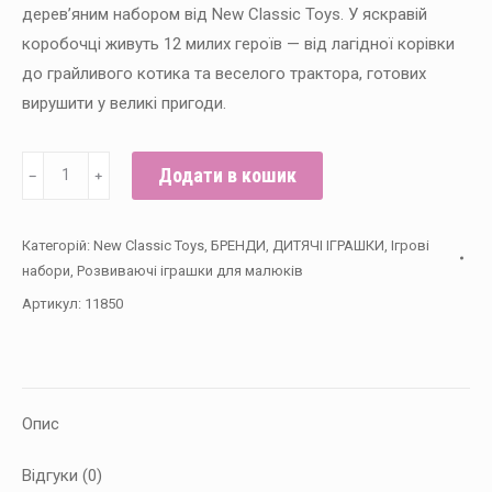
дерев’яним набором від New Classic Toys. У яскравій
коробочці живуть 12 милих героїв — від лагідної корівки
до грайливого котика та веселого трактора, готових
вирушити у великі пригоди.
Іграшковий
Додати в кошик
﹣
﹢
Набір
тварини
Категорій:
New Classic Toys
,
БРЕНДИ
,
ДИТЯЧІ ІГРАШКИ
,
Ігрові
у
набори
,
Розвиваючі іграшки для малюків
коробці
Артикул:
11850
Ферма,
New
Classic
Toys
Опис
кількість
Відгуки (0)