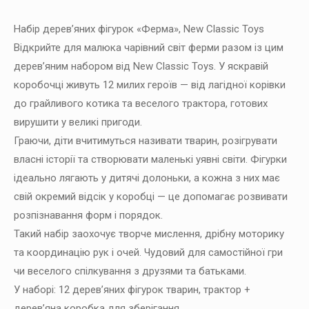
Набір дерев’яних фігурок «Ферма», New Classic Toys
Відкрийте для малюка чарівний світ ферми разом із цим
дерев’яним набором від New Classic Toys. У яскравій
коробочці живуть 12 милих героїв — від лагідної корівки
до грайливого котика та веселого трактора, готових
вирушити у великі пригоди.
Граючи, діти вчитимуться називати тварин, розігрувати
власні історії та створювати маленькі уявні світи. Фігурки
ідеально лягають у дитячі долоньки, а кожна з них має
свій окремий відсік у коробці — це допомагає розвивати
розпізнавання форм і порядок.
Такий набір заохочує творче мислення, дрібну моторику
та координацію рук і очей. Чудовий для самостійної гри
чи веселого спілкування з друзями та батьками.
У наборі: 12 дерев’яних фігурок тварин, трактор +
дерев’яна коробка для зберігання.