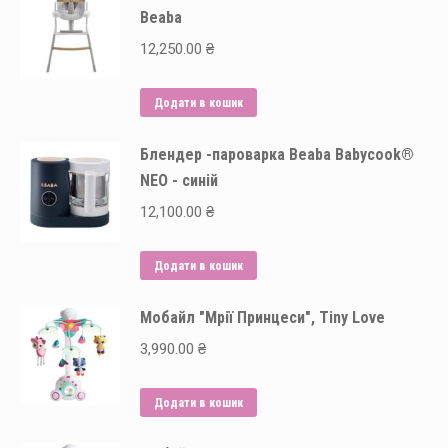
Beaba
12,250.00
₴
Додати в кошик
Блендер -пароварка Beaba Babycook®
NEO - синій
12,100.00
₴
Додати в кошик
Мобайл "Мрії Принцеси", Tiny Love
3,990.00
₴
Додати в кошик