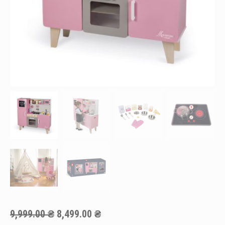
Оригінальна
Поточна
9,999.00
₴
8,499.00
₴