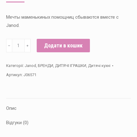
ціна:
ціна:
9,999.00 ₴.
8,499.00 ₴.
Мечты маменькиных помощниц сбываются вместе с
Janod.
Janod
Додати в кошик
﹣
﹢
Игровой
набор
Категорії:
Janod
,
БРЕНДИ
,
ДИТЯЧІ ІГРАШКИ
,
Дитячі кухні
–
Артикул:
J06571
Кухня
Macaron
кількість
Опис
Відгуки (0)