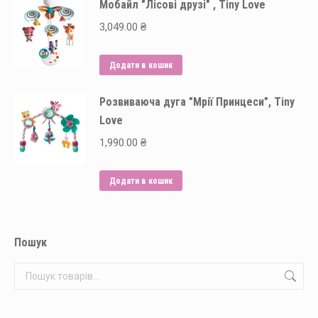
Мобайл "Лісові друзі" , Tiny Love
3,049.00
₴
Додати в кошик
Розвиваюча дуга "Мрії Принцеси", Tiny
Love
1,990.00
₴
Додати в кошик
Пошук