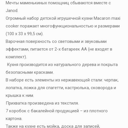
Мечты маменькиных помощниц сбываются вместе с
Janod.
Огромный набор детской игрушечной кухни Macaron maxi
cooker поражает многофункциональностью и размерами
(100 х 33 х 99,5 см).
Варочная поверхность со световыми и звуковыми
эффектами, питается от 2-х батареек АА (не входят в
комплект).
Кухня производится из натурального дерева и покрыта
безопасными красками.
В наборе есть элементы из нержавеющей стали: черпак,
лопатка, ложка для спагетти, кастрюлька, сковорода и
крышка к ним.
Прихватка произведена из текстиля.
7 коробок с бакалейной продукцией – из плотного
картона.
Также на кухне есть мойка, доска для записей,