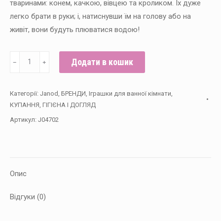
тваринами: конем, качкою, вівцею та кроликом. Їх дуже
легко брати в руки; і, натиснувши їм на голову або на
живіт, вони будуть плюватися водою!
Janod
Додати в кошик
﹣
﹢
Набір
для
Категорії:
Janod
,
БРЕНДИ
,
Іграшки для ванної кімнати
,
купання
КУПАННЯ, ГІГІЄНА І ДОГЛЯД
"Тварини"
Артикул:
J04702
кількість
Опис
Відгуки (0)