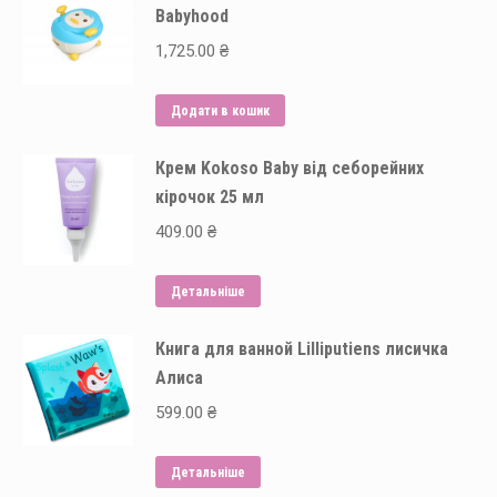
Babyhood
1,725.00
₴
Додати в кошик
Крем Kokoso Baby від себорейних
кірочок 25 мл
409.00
₴
Детальніше
Книга для ванной Lilliputiens лисичка
Алиса
599.00
₴
Детальніше